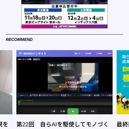
RECOMMEND
現を
第22回 自らAIを駆使してモノづく
最終