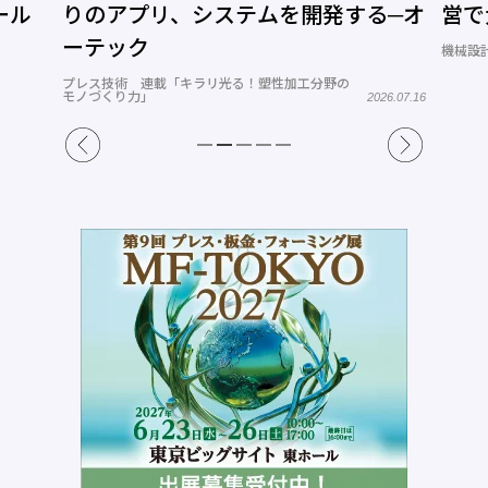
ール
りのアプリ、システムを開発する─オ
営で
ーテック
機械設計
プレス技術 連載「キラリ光る！塑性加工分野の
モノづくり力」
2026.07.16