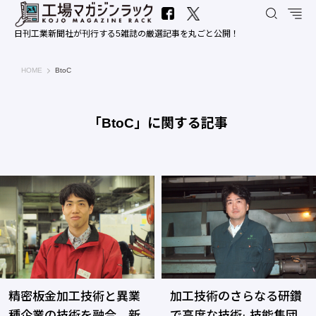
日刊工業新聞社が刊行する5雑誌の厳選記事を丸ごと公開！
工場マガジンラック｜日刊工業新聞社
HOME
BtoC
「BtoC」に関する記事
精密板金加工技術と異業
加工技術のさらなる研鑽
種企業の技術を融合 新
で高度な技術· 技能集団