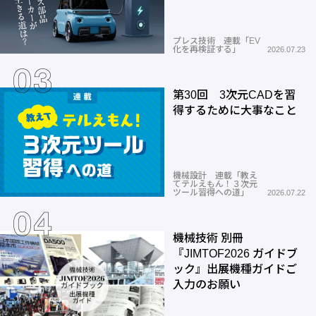
プレス技術 連載「EV
化を再検証する」
2026.07.23
第30回 3次元CADを習
得するために大事なこと
機械設計 連載「教え
てテルえもん！３次元
ツール習得への道」
2026.07.22
機械技術 別冊
『JIMTOF2026 ガイドブ
ック』出展機種ガイドご
入力のお願い