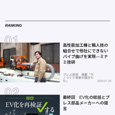
RANKING
高性能加工機と職人技の
組合せで他社にできない
パイプ曲げを実現―ミナ
ミ技研
プレス技術 連載「モ
ノづくり革新の旗手た
ち」
2026.07.29
最終回 EV化の総括とプ
レス部品メーカーへの提
言