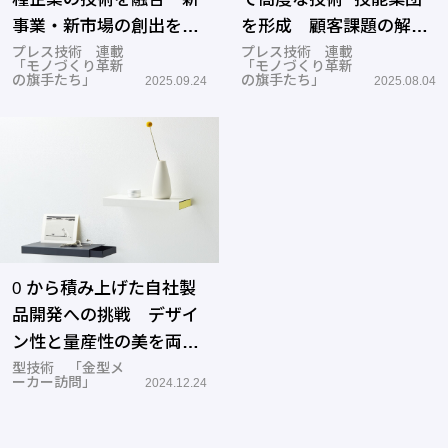
事業・新市場の創出を目
を形成 顧客課題の解決
指す―タシロ
プレス技術 連載
に貢献する―セイコー
プレス技術 連載
「モノづくり革新
「モノづくり革新
の旗手たち」
の旗手たち」
2025.09.24
2025.08.04
0 から積み上げた自社製
品開発への挑戦 デザイ
ン性と量産性の美を両立
した「BOOK EDGE」―
型技術 「金型メ
ーカー訪問」
2024.12.24
宮本工業