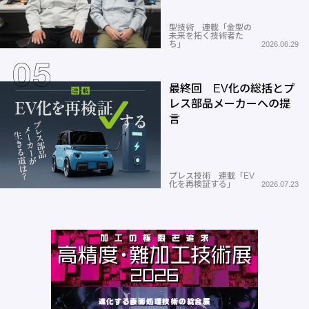
型技術 連載「金型の
未来を拓く技術者た
ち」
2026.06.29
最終回 EV化の総括とプ
レス部品メーカーへの提
言
プレス技術 連載「EV
化を再検証する」
2026.07.23