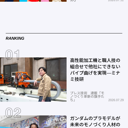
2026.07.31
RANKING
高性能加工機と職人技の
組合せで他社にできない
パイプ曲げを実現―ミナ
ミ技研
プレス技術 連載「モ
ノづくり革新の旗手た
ち」
2026.07.29
ガンダムのプラモデルが
未来のモノづくり人材の