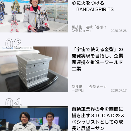
心に火をつける
―BANDAI SPIRITS
型技術 連載「巻頭イ
ンタビュー」
2026.05.28
「宇宙で使える金型」の
開発実現を目指し、企業
間連携を推進―ワールド
工業
型技術 「金型メーカ
ー訪問」
2026.07.17
自動車業界の今を画面に
描き出す３Ｄ-ＣＡＤのス
ペシャリストとしての成
長と展望ーサン