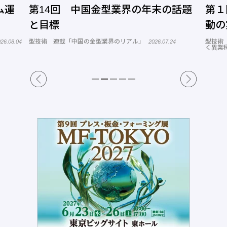
ム運
第14回 中国金型業界の年末の話題
第１
と目標
動の
型技術 連載「中国の金型業界のリアル」
型技術
26.08.04
2026.07.24
く異業