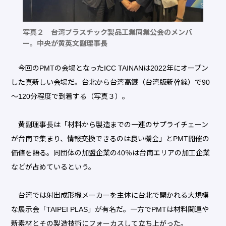
写真２ 台湾プラスチック製品工業同業公会のメンバ
ー。中央が黄英文副理事長
今回のPMTの会場となったICC TAINANは2022年にオープン
した真新しい会場だ。台北から台湾高鐵（台湾版新幹線）で90
～120分程度で到着する（写真３）。
黄副理事長は「材料から製造までの一連のサプライチェーン
が台南で集まり、情報交換できるのは良い機会」とPMT開催の
価値を語る。同団体の加盟企業の40％は台南エリアの加工企業
などが占めているという。
台湾では射出成形機メーカーを主体に台北で開かれる大規模
な展示会「TAIPEI PLAS」が有名だ。一方でPMTは材料関連や
新素材とその製造技術にフォーカスして立ち上がった。