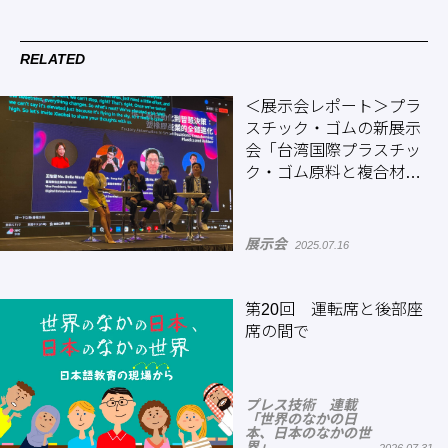
RELATED
＜展示会レポート＞プラ
スチック・ゴムの新展示
会「台湾国際プラスチッ
ク・ゴム原料と複合材料
応用展」 台湾・台南で
初開催（後編）
展示会
2025.07.16
第20回 運転席と後部座
席の間で
プレス技術 連載
「世界のなかの日
本、日本のなかの世
界」