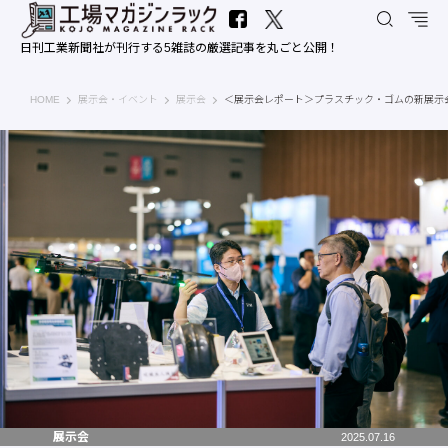
日刊工業新聞社が刊行する5雑誌の厳選記事を丸ごと公開！
工場マガジンラック｜日刊工業新聞社
HOME
展示会・イベント
展示会
＜展示会レポート＞プラスチック・ゴムの新展示
展示会
2025.07.16