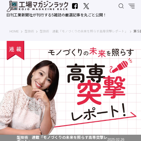
日刊工業新聞社が刊行する5雑誌の厳選記事を丸ごと公開！
工場マガジンラック｜日刊工業新聞社
HOME
型技術
型技術 連載「モノづくりの未来を照らす高専突撃レポート」
第５
型技術 連載「モノづくりの未来を照らす高専突撃レ
2025.02.26