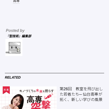
高専
Posted by
『型技術』編集部
RELATED
第26回 教室を飛び出し
た若者たち─ 仙台高専が
拓く、新しい学びの風景