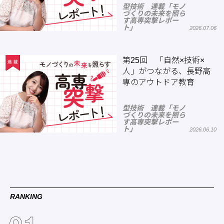
型技術 連載「モノ
づくりの未来を照ら
す高専突撃レポー
ト」
2026.07.06
第25回 「自然×技術×
人」がつながる、長野高
専のアウトドア教育
型技術 連載「モノ
づくりの未来を照ら
す高専突撃レポー
ト」
2026.06.10
RANKING