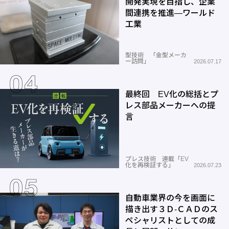
開発実現を目指し、企業
間連携を推進―ワールド
工業
型技術 「金型メーカ
ー訪問」
2026.07.17
最終回 EV化の総括とプ
レス部品メーカーへの提
言
プレス技術 連載「EV
化を再検証する」
2026.07.23
自動車業界の今を画面に
描き出す３Ｄ-ＣＡＤのス
ペシャリストとしての成