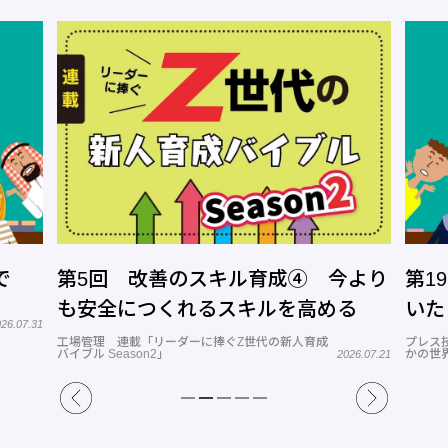
で
第5回 改善のスキル育成④ 今より
第1
も安全につくれるスキルを高める
いた
26.07.31
工場管理 連載「リーダーに捧ぐZ世代の新人育成
プレス
バイブル Season2」
かの世
2026.07.21