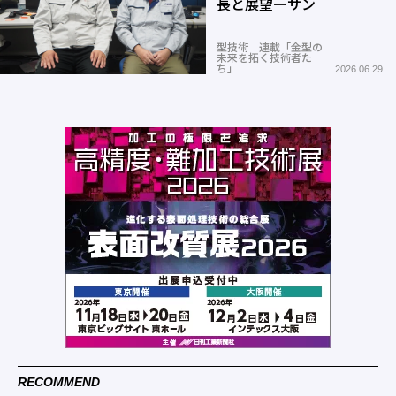
長と展望ーサン
型技術 連載「金型の
未来を拓く技術者た
ち」
2026.06.29
RECOMMEND