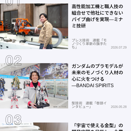
高性能加工機と職人技の
組合せで他社にできない
パイプ曲げを実現―ミナ
ミ技研
プレス技術 連載「モ
ノづくり革新の旗手た
ち」
2026.07.29
ガンダムのプラモデルが
未来のモノづくり人材の
心に火をつける
―BANDAI SPIRITS
型技術 連載「巻頭イ
ンタビュー」
2026.05.28
「宇宙で使える金型」の