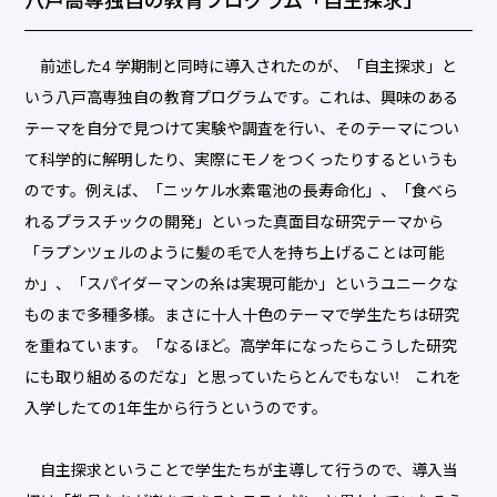
八戸高専独自の教育プログラム「自主探求」
前述した4 学期制と同時に導入されたのが、「自主探求」と
いう八戸高専独自の教育プログラムです。これは、興味のある
テーマを自分で見つけて実験や調査を行い、そのテーマについ
て科学的に解明したり、実際にモノをつくったりするというも
のです。例えば、「ニッケル水素電池の長寿命化」、「食べら
れるプラスチックの開発」といった真面目な研究テーマから
「ラプンツェルのように髪の毛で人を持ち上げることは可能
か」、「スパイダーマンの糸は実現可能か」というユニークな
ものまで多種多様。まさに十人十色のテーマで学生たちは研究
を重ねています。「なるほど。高学年になったらこうした研究
にも取り組めるのだな」と思っていたらとんでもない! これを
入学したての1年生から行うというのです。
自主探求ということで学生たちが主導して行うので、導入当