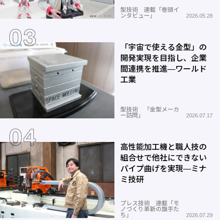
型技術 連載「巻頭イ
ンタビュー」
2026.05.28
「宇宙で使える金型」の
開発実現を目指し、企業
間連携を推進―ワールド
工業
型技術 「金型メーカ
ー訪問」
2026.07.17
高性能加工機と職人技の
組合せで他社にできない
パイプ曲げを実現―ミナ
ミ技研
プレス技術 連載「モ
ノづくり革新の旗手た
ち」
2026.07.29