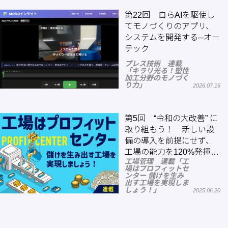
第22回 自らAIを駆使し
てモノづくりのアプリ、
システムを開発する─オー
テック
プレス技術 連載
「キラリ光る！塑性
加工分野のモノづく
り力」
2026.07.16
第5回 “令和の大改善” に
取り組もう！ 新しい設
備の導入を前提にせず、
工場の能力を120%発揮し
工場管理 連載「工
よう！
場はプロフィットセ
ンター 儲けを生み
出す工場を実現しま
しょう！」
2025.06.20