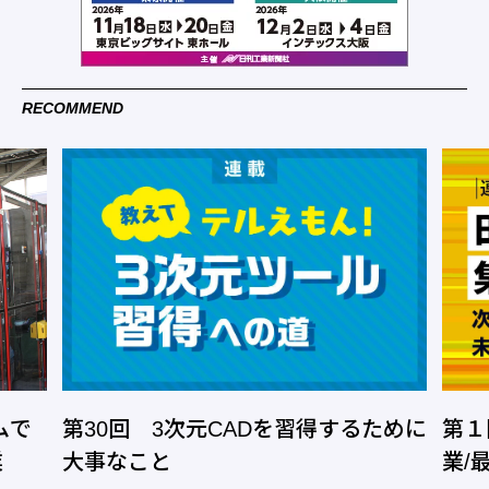
RECOMMEND
ムで
第30回 3次元CADを習得するために
第１
業
大事なこと
業/