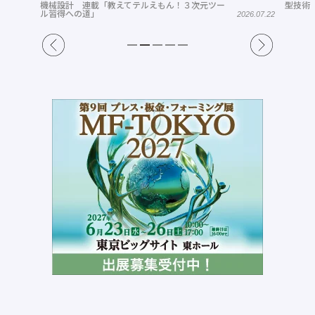
機械設計 連載「教えてテルえもん！３次元ツー
型技術
ル習得への道」
2026.07.22