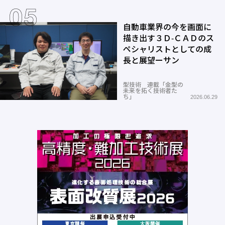
自動車業界の今を画面に
描き出す３Ｄ-ＣＡＤのス
ペシャリストとしての成
長と展望ーサン
型技術 連載「金型の
未来を拓く技術者た
ち」
2026.06.29