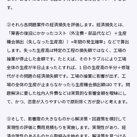
す。
②それら各問題案件の経済損失を評価します。経済損失とは、
「障害の復旧にかかったコスト（外注費・部品代など）＋生産
機会損出（失しなった生産高））×年間の発生確率」などで算出
します。失った生産高は特定の工程の損失額ではなく、工場の
操業が停止した金額です。たとえば、そのトラブルにより工場
全体の生産が半日止まったとすれば、1 日の生産高の半分＋修理
代がその問題の経済損失額です。工場の操業に影響が出ず、工
場の全体の生産が止まらなかったら生産機会損出額は0 です。問
題解決に要した社内人件費などは実質的な影響金額を曖昧にし
て、かつ、恣意が入りやすいので原則除く方が良いと考えます。
③そして、影響度の大きなものから解決策・回避策を検討して
実現性の評価と費用見積もりを実施します。実現性があり、経
済合理性のあるものから取組みを始めます。解決策を見つける