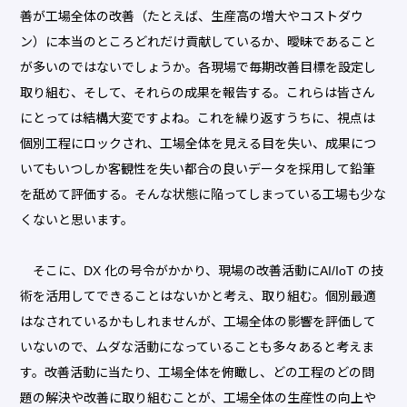
善が工場全体の改善（たとえば、生産高の増大やコストダウ
ン）に本当のところどれだけ貢献しているか、曖昧であること
が多いのではないでしょうか。各現場で毎期改善目標を設定し
取り組む、そして、それらの成果を報告する。これらは皆さん
にとっては結構大変ですよね。これを繰り返すうちに、視点は
個別工程にロックされ、工場全体を見える目を失い、成果につ
いてもいつしか客観性を失い都合の良いデータを採用して鉛筆
を舐めて評価する。そんな状態に陥ってしまっている工場も少な
くないと思います。
そこに、DX 化の号令がかかり、現場の改善活動にAI/IoT の技
術を活用してできることはないかと考え、取り組む。個別最適
はなされているかもしれませんが、工場全体の影響を評価して
いないので、ムダな活動になっていることも多々あると考えま
す。改善活動に当たり、工場全体を俯瞰し、どの工程のどの問
題の解決や改善に取り組むことが、工場全体の生産性の向上や