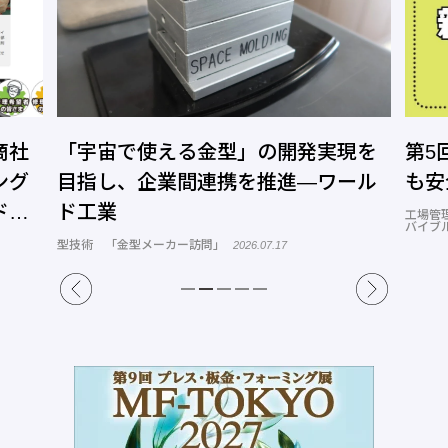
商社
「宇宙で使える金型」の開発実現を
第5
ング
目指し、企業間連携を推進―ワール
も安
ドッ
ド工業
工場管
バイブル
型技術 「金型メーカー訪問」
2026.07.17