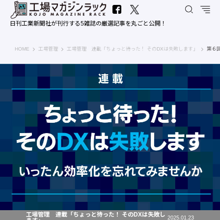
日刊工業新聞社が刊行する5雑誌の厳選記事を丸ごと公開！
工場マガジンラック｜日刊工業新聞社
HOME
工場管理
工場管理 連載「ちょっと待った！ そのDXは失敗します」
第６
工場管理 連載「ちょっと待った！ そのDXは失敗し
2025.01.23