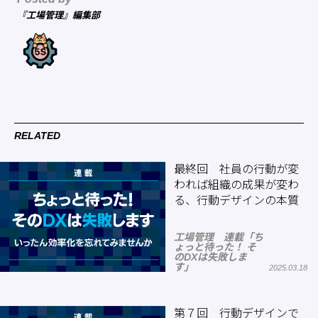
『工場管理』編集部
RELATED
最終回 社員の行動が変
われば組織の成果が変わ
る、行動デザインの本質
工場管理 連載「ち
ょっと待った！ そ
のDXは失敗しま
す」
2025.03.18
第７回 行動デザインで