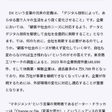
DX という言葉の元来の定義は、「デジタル技術によって、あ
らゆる面で人々の生活をより良く変化させること」です。企業
においては、「顧客や社会のニーズに対応するよう、データと
デジタル技術を駆使して会社を全面的に刷新すること」となり
ます。では、何のために、会社を刷新する必要があるのでしょ
うか。“顧客や社会のニーズが絶えず変化していく中で、自社も
変わらなければ生き残れない”というのがその答えです。東京商
工リサーチの調査によると、2023 年の企業倒産件数は8,690
件、そして休廃業・解散企業は、過去最多の4 万9,788 件となっ
ており、約6 万社が事業を継続できなくなっています。企業が存
続するためには、外部環境の変化に対応し適応することが重要
となります。
“マネジメント”という言葉の発明者であるピーター・ドラッカ
ーは「Change or Die（変革か死か）」というニュアンスの言葉