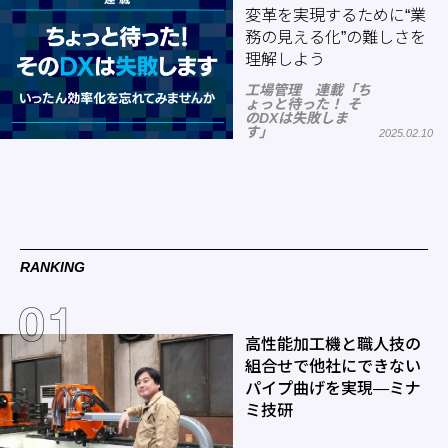
変革を実現するために“業
務の見える化”の難しさを
理解しよう
工場管理 連載「ち
ょっと待った！ そ
のDXは失敗しま
す」
2025.02.10
RANKING
高性能加工機と職人技の
組合せで他社にできない
パイプ曲げを実現―ミナ
ミ技研