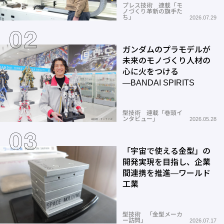
プレス技術 連載「モ
ノづくり革新の旗手た
ち」
2026.07.29
ガンダムのプラモデルが
未来のモノづくり人材の
心に火をつける
―BANDAI SPIRITS
型技術 連載「巻頭イ
ンタビュー」
2026.05.28
「宇宙で使える金型」の
開発実現を目指し、企業
間連携を推進―ワールド
工業
型技術 「金型メーカ
ー訪問」
2026.07.17