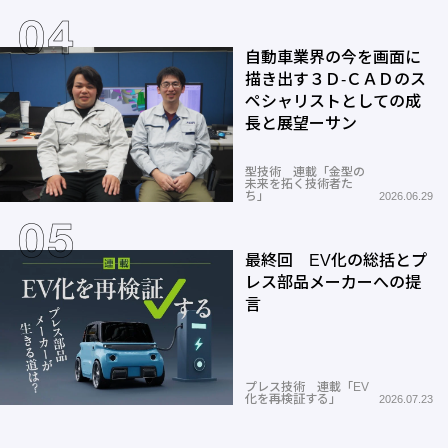
自動車業界の今を画面に
描き出す３Ｄ-ＣＡＤのス
ペシャリストとしての成
長と展望ーサン
型技術 連載「金型の
未来を拓く技術者た
ち」
2026.06.29
最終回 EV化の総括とプ
レス部品メーカーへの提
言
プレス技術 連載「EV
化を再検証する」
2026.07.23