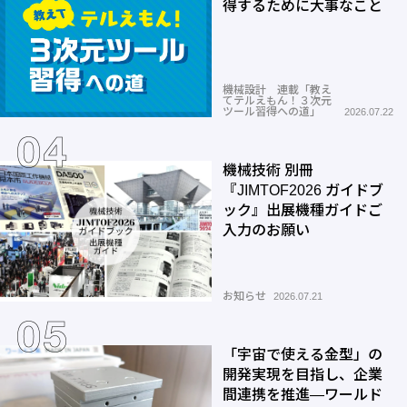
得するために大事なこと
機械設計 連載「教え
てテルえもん！３次元
ツール習得への道」
2026.07.22
機械技術 別冊
『JIMTOF2026 ガイドブ
ック』出展機種ガイドご
入力のお願い
お知らせ
2026.07.21
「宇宙で使える金型」の
開発実現を目指し、企業
間連携を推進―ワールド