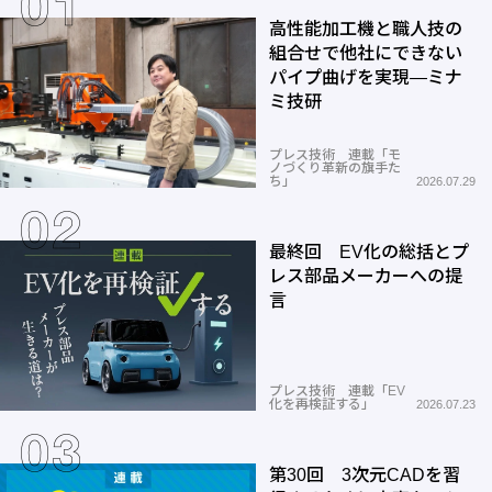
高性能加工機と職人技の
組合せで他社にできない
パイプ曲げを実現―ミナ
ミ技研
プレス技術 連載「モ
ノづくり革新の旗手た
ち」
2026.07.29
最終回 EV化の総括とプ
レス部品メーカーへの提
言
プレス技術 連載「EV
化を再検証する」
2026.07.23
第30回 3次元CADを習