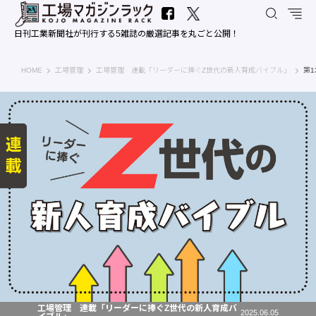
日刊工業新聞社が刊行する5雑誌の厳選記事を丸ごと公開！
工場マガジンラック｜日刊工業新聞社
HOME
工場管理
工場管理 連載「リーダーに捧ぐZ世代の新人育成バイブル」
第
工場管理 連載「リーダーに捧ぐZ世代の新人育成バ
2025.06.05