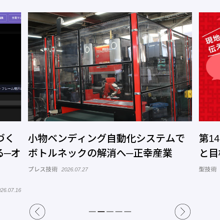
づく
小物ベンディング自動化システムで
第1
る─オ
ボトルネックの解消へ─正幸産業
と目
プレス技術
型技術
2026.07.27
26.07.16