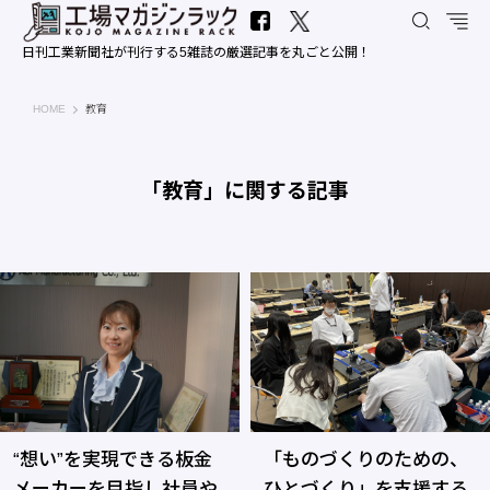
日刊工業新聞社が刊行する5雑誌の厳選記事を丸ごと公開！
工場マガジンラック｜日刊工業新聞社
HOME
教育
「教育」に関する記事
“想い”を実現できる板金
「ものづくりのための、
メーカーを目指し社員や
ひとづくり」を支援する