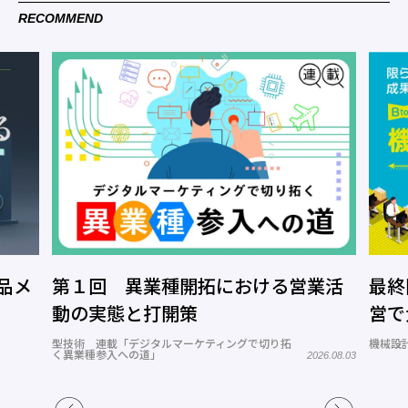
RECOMMEND
品メ
第１回 異業種開拓における営業活
最終
動の実態と打開策
営で
型技術 連載「デジタルマーケティングで切り拓
機械設計
く異業種参入への道」
2026.08.03