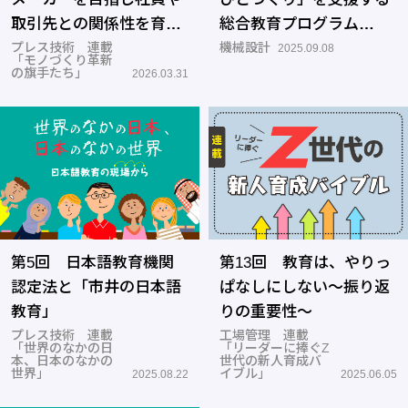
取引先との関係性を育む
総合教育プログラム
―葵製作所
プレス技術 連載
「CAE ユニバーシティ」
機械設計
2025.09.08
「モノづくり革新
―サイバネットシステム
の旗手たち」
2026.03.31
第5回 日本語教育機関
第13回 教育は、やりっ
認定法と「市井の日本語
ぱなしにしない～振り返
教育」
りの重要性～
プレス技術 連載
工場管理 連載
「世界のなかの日
「リーダーに捧ぐZ
本、日本のなかの
世代の新人育成バ
世界」
イブル」
2025.08.22
2025.06.05