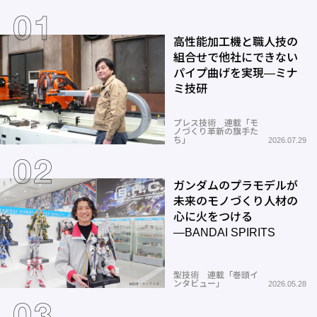
高性能加工機と職人技の
組合せで他社にできない
パイプ曲げを実現―ミナ
ミ技研
プレス技術 連載「モ
ノづくり革新の旗手た
ち」
2026.07.29
ガンダムのプラモデルが
未来のモノづくり人材の
心に火をつける
―BANDAI SPIRITS
型技術 連載「巻頭イ
ンタビュー」
2026.05.28