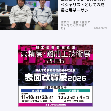
ペシャリストとしての成
長と展望ーサン
型技術 連載「金型の
未来を拓く技術者た
ち」
2026.06.29