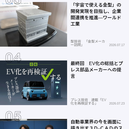
「宇宙で使える金型」の
開発実現を目指し、企業
間連携を推進―ワールド
工業
型技術 「金型メーカ
ー訪問」
2026.07.17
最終回 EV化の総括とプ
レス部品メーカーへの提
言
プレス技術 連載「EV
化を再検証する」
2026.07.23
自動車業界の今を画面に
描き出す３Ｄ-ＣＡＤのス