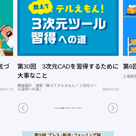
気づ
第30回 3次元CADを習得するために
第6
大事なこと
工場管理
機械設計 連載「教えてテルえもん！３次元ツー
ル習得への道」
6.07.13
2026.07.22