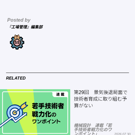
Posted by
『工場管理』編集部
RELATED
第29回 景気後退局面で
技術者育成に取り組む予
算がない
機械設計 連載「若
手技術者戦力化のワ
ンポイント」
2026.07.30