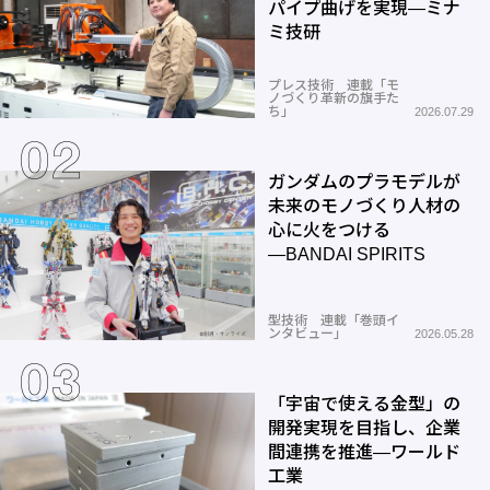
パイプ曲げを実現―ミナ
ミ技研
プレス技術 連載「モ
ノづくり革新の旗手た
ち」
2026.07.29
ガンダムのプラモデルが
未来のモノづくり人材の
心に火をつける
―BANDAI SPIRITS
型技術 連載「巻頭イ
ンタビュー」
2026.05.28
「宇宙で使える金型」の
開発実現を目指し、企業
間連携を推進―ワールド
工業