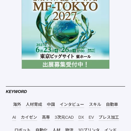
KEYWORD
海外
人材育成
中国
インタビュー
スキル
自動車
AI
カイゼン
高専
3次元CAD
DX
EV
プレス加工
ロボット
自動化
人材
物流
3Dプリンタ
インド