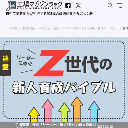
日刊工業新聞社が刊行する5雑誌の厳選記事を丸ごと公開！
工場マガジンラック｜日刊工業新聞社
HOME
工場管理
工場管理 連載「リーダーに捧ぐZ世代の新人育成バイブル」
第
工場管理 連載「リーダーに捧ぐZ世代の新人育成バ
2025.01.10