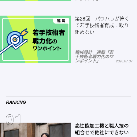
第28回 パワハラが怖く
て若手技術者育成に取り
組めない
機械設計 連載「若
手技術者戦力化のワ
ンポイント」
2026.07.07
RANKING
高性能加工機と職人技の
組合せで他社にできない