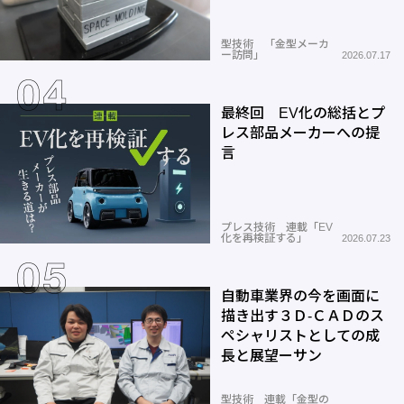
型技術 「金型メーカ
ー訪問」
2026.07.17
最終回 EV化の総括とプ
レス部品メーカーへの提
言
プレス技術 連載「EV
化を再検証する」
2026.07.23
自動車業界の今を画面に
描き出す３Ｄ-ＣＡＤのス
ペシャリストとしての成
長と展望ーサン
型技術 連載「金型の