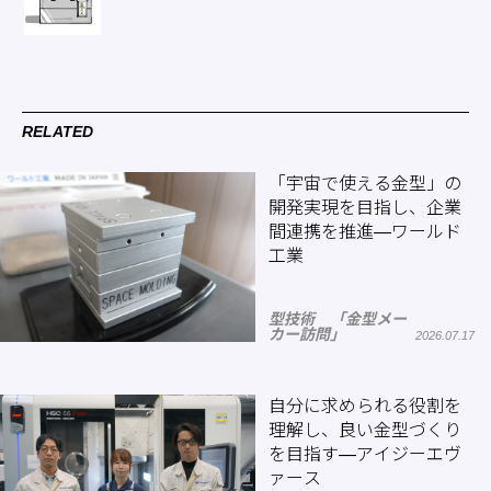
RELATED
「宇宙で使える金型」の
開発実現を目指し、企業
間連携を推進―ワールド
工業
型技術 「金型メー
カー訪問」
2026.07.17
自分に求められる役割を
理解し、良い金型づくり
を目指す―アイジーエヴ
ァース