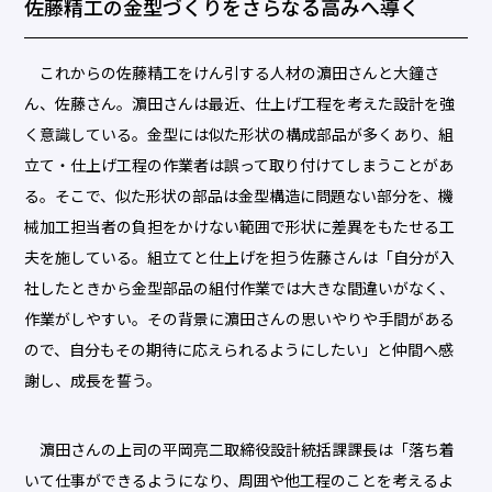
佐藤精工の金型づくりをさらなる高みへ導く
これからの佐藤精工をけん引する人材の濵田さんと大鐘さ
ん、佐藤さん。濵田さんは最近、仕上げ工程を考えた設計を強
く意識している。金型には似た形状の構成部品が多くあり、組
立て・仕上げ工程の作業者は誤って取り付けてしまうことがあ
る。そこで、似た形状の部品は金型構造に問題ない部分を、機
械加工担当者の負担をかけない範囲で形状に差異をもたせる工
夫を施している。組立てと仕上げを担う佐藤さんは「自分が入
社したときから金型部品の組付作業では大きな間違いがなく、
作業がしやすい。その背景に濵田さんの思いやりや手間がある
ので、自分もその期待に応えられるようにしたい」と仲間へ感
謝し、成長を誓う。
濵田さんの上司の平岡亮二取締役設計統括課課長は「落ち着
いて仕事ができるようになり、周囲や他工程のことを考えるよ