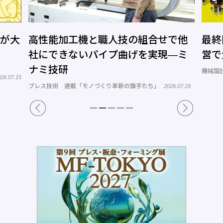
で他
最終回 リーダーの役割 チーム運
第3
―ミ
営で大切なこと
大事
機械設計 連載「B to B向け機械設計のポイント」
機械設
2026.08.04
ル習得
6.07.29