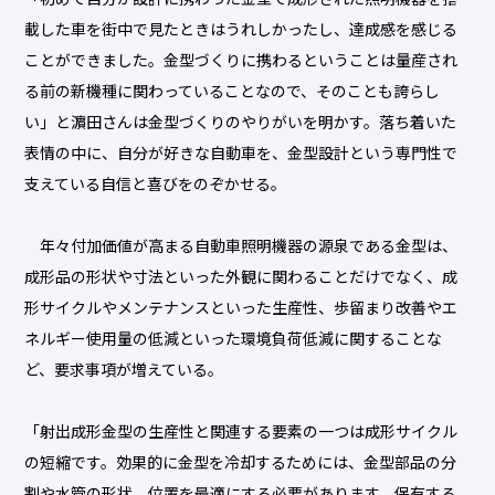
載した車を街中で見たときはうれしかったし、達成感を感じる
ことができました。金型づくりに携わるということは量産され
る前の新機種に関わっていることなので、そのことも誇らし
い」と濵田さんは金型づくりのやりがいを明かす。落ち着いた
表情の中に、自分が好きな自動車を、金型設計という専門性で
支えている自信と喜びをのぞかせる。
年々付加価値が高まる自動車照明機器の源泉である金型は、
成形品の形状や寸法といった外観に関わることだけでなく、成
形サイクルやメンテナンスといった生産性、歩留まり改善やエ
ネルギー使用量の低減といった環境負荷低減に関することな
ど、要求事項が増えている。
「射出成形金型の生産性と関連する要素の一つは成形サイクル
の短縮です。効果的に金型を冷却するためには、金型部品の分
割や水管の形状、位置を最適にする必要があります。保有する