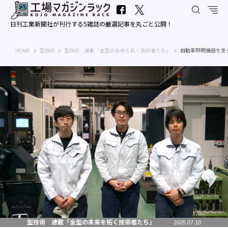
日刊工業新聞社が刊行する5雑誌の厳選記事を丸ごと公開！
工場マガジンラック｜日刊工業新聞社
HOME
型技術
型技術 連載「金型の未来を拓く技術者たち」
自動車照明機器を支
型技術 連載「金型の未来を拓く技術者たち」
2025.07.10