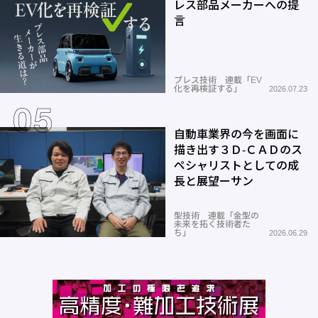
レス部品メーカーへの提
言
プレス技術 連載「EV
化を再検証する」
2026.07.23
自動車業界の今を画面に
描き出す３Ｄ-ＣＡＤのス
ペシャリストとしての成
長と展望ーサン
型技術 連載「金型の
未来を拓く技術者た
ち」
2026.06.29