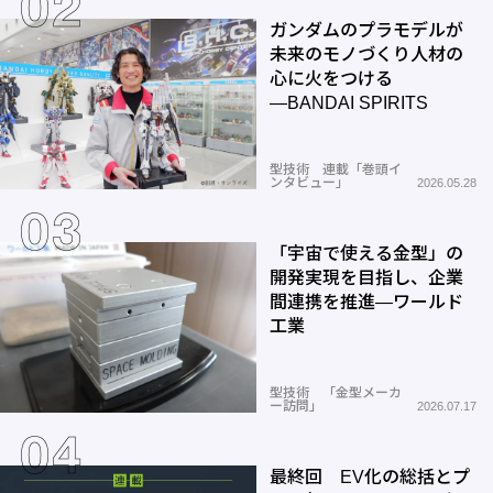
ガンダムのプラモデルが
未来のモノづくり人材の
心に火をつける
―BANDAI SPIRITS
型技術 連載「巻頭イ
ンタビュー」
2026.05.28
「宇宙で使える金型」の
開発実現を目指し、企業
間連携を推進―ワールド
工業
型技術 「金型メーカ
ー訪問」
2026.07.17
最終回 EV化の総括とプ