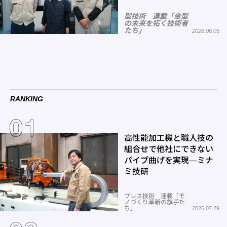
型技術 連載「金型
の未来を拓く技術者
たち」
2026.06.05
RANKING
高性能加工機と職人技の
組合せで他社にできない
パイプ曲げを実現―ミナ
ミ技研
プレス技術 連載「モ
ノづくり革新の旗手た
ち」
2026.07.29