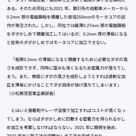
ある。そのため同社にも2021 年、取引先の自動車メーカーから
0.2mm 厚の電磁鋼板を積層した直径250mmのモータコアの試
作が発注された。しかし、同社では最薄0.27mm 厚の電磁鋼板
をダボかしめで積層加工してはいるが、0.2mm 厚の薄板になる
と従来のダボかしめではモータコアに加工できない。
「板厚0.2mm の薄板になると積層するために必要なダボの高
さを成形できず、同時に窪みも浅くなるため密着力が落ちてし
まう。また、無理にダボの高さを成形しようとすれば過剰な加
圧を薄板にかけることでダボ自体が抜け落ちてしまいます」
（小松房茂営業企画部長）
とはいえ接着剤やレーザ溶接で加工すればコストが高くなっ
てしまう。ならばダボかしめに匹敵する密着力を得られるかし
め加工を考案しなければならない。2021 年に開発を始め、
2022 年末に新工法の円錐かしめ工法を完成させた。