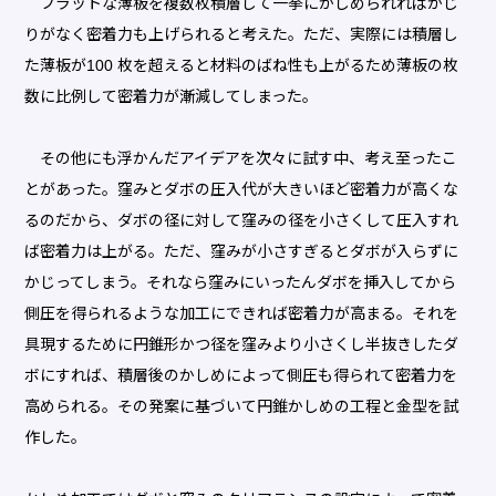
フラットな薄板を複数枚積層して一挙にかしめられればかじ
りがなく密着力も上げられると考えた。ただ、実際には積層し
た薄板が100 枚を超えると材料のばね性も上がるため薄板の枚
数に比例して密着力が漸減してしまった。
その他にも浮かんだアイデアを次々に試す中、考え至ったこ
とがあった。窪みとダボの圧入代が大きいほど密着力が高くな
るのだから、ダボの径に対して窪みの径を小さくして圧入すれ
ば密着力は上がる。ただ、窪みが小さすぎるとダボが入らずに
かじってしまう。それなら窪みにいったんダボを挿入してから
側圧を得られるような加工にできれば密着力が高まる。それを
具現するために円錐形かつ径を窪みより小さくし半抜きしたダ
ボにすれば、積層後のかしめによって側圧も得られて密着力を
高められる。その発案に基づいて円錐かしめの工程と金型を試
作した。