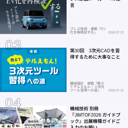
言
プレス技術 連載「EV
化を再検証する」
2026.07.23
第30回 3次元CADを習
得するために大事なこと
機械設計 連載「教え
てテルえもん！３次元
ツール習得への道」
2026.07.22
機械技術 別冊
『JIMTOF2026 ガイドブ
ック』出展機種ガイドご
入力のお願い