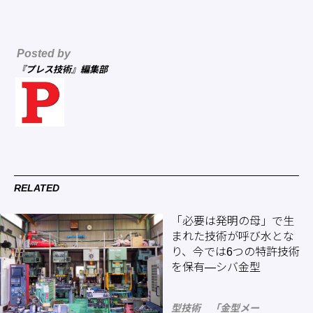
Posted by
『プレス技術』編集部
RELATED
「必要は発明の母」で生
まれた技術が呼び水とな
り、今では6つの特許技術
を保有―シバ金型
型技術 「金型メー