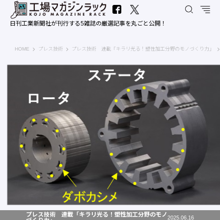
日刊工業新聞社が刊行する5雑誌の厳選記事を丸ごと公開！
工場マガジンラック｜日刊工業新聞社
HOME
プレス技術
プレス技術 連載「キラリ光る！塑性加工分野のモノづくり力」
プレス技術 連載「キラリ光る！塑性加工分野のモノ
2025.06.16