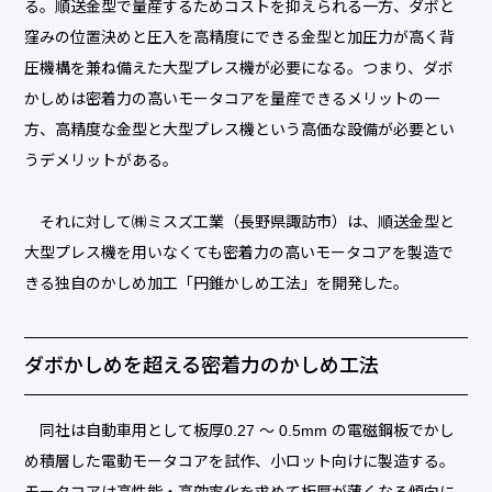
る。順送金型で量産するためコストを抑えられる一方、ダボと
窪みの位置決めと圧入を高精度にできる金型と加圧力が高く背
圧機構を兼ね備えた大型プレス機が必要になる。つまり、ダボ
かしめは密着力の高いモータコアを量産できるメリットの一
方、高精度な金型と大型プレス機という高価な設備が必要とい
うデメリットがある。
それに対して㈱ミスズ工業（長野県諏訪市）は、順送金型と
大型プレス機を用いなくても密着力の高いモータコアを製造で
きる独自のかしめ加工「円錐かしめ工法」を開発した。
ダボかしめを超える密着力のかしめ工法
同社は自動車用として板厚0.27 ～ 0.5mm の電磁鋼板でかし
め積層した電動モータコアを試作、小ロット向けに製造する。
モータコアは高性能・高効率化を求めて板厚が薄くなる傾向に