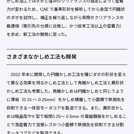
かしめ加工ではダボと窪みのクリアランスの設定によって密着
力が変わるため、CAE で基準形状を解析してから金型で円錐状
のダボを試作し、補正を繰り返しながら実際のクリアランスの
最適値（取引先の仕様に合致し、かつ従来工法以上の密着力）
を求め、新工法の開発に至った。
さまざまなかしめ工法も開発
2022 年末に開発した円錐かしめ工法を機にダボの形状を変え
て異なる効果を得るかしめ工法として角錐かしめ工法と異形状
かしめ工法も考案した。角錐かしめは円錐かしめと同じうよう
に薄板（0.15 ～ 0.25mm）をかしめ積層して小面積で鉄損失を
抑制できる一体型モータコアを製造できる。また、異形状かし
めは結晶型やX 型で板厚0.25～ 0.5mm の電磁鋼板をかしめるこ
とで高密着力で溶接レスかつ小面積で鉄損失を抑制できる分割
モータコアなどを製造できる。