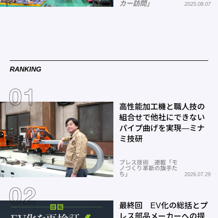
カー訪問」
2025.08.07
RANKING
高性能加工機と職人技の
組合せで他社にできない
パイプ曲げを実現―ミナ
ミ技研
プレス技術 連載「モ
ノづくり革新の旗手た
ち」
2026.07.29
最終回 EV化の総括とプ
レス部品メーカーへの提