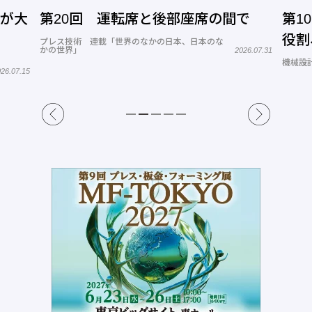
」が大
第20回 運転席と後部座席の間で
第1
役割
プレス技術 連載「世界のなかの日本、日本のな
かの世界」
2026.07.31
機械設計
26.07.15