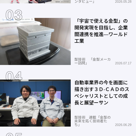
ンタビュー」
2026.05.28
「宇宙で使える金型」の
開発実現を目指し、企業
間連携を推進―ワールド
工業
型技術 「金型メーカ
ー訪問」
2026.07.17
自動車業界の今を画面に
描き出す３Ｄ-ＣＡＤのス
ペシャリストとしての成
長と展望ーサン
型技術 連載「金型の
未来を拓く技術者た
ち」
2026.06.29