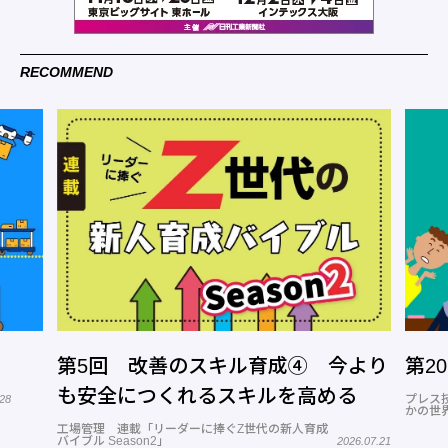
RECOMMEND
第5回 改善のスキル育成④ 今より
第2
も安全につくれるスキルを高める
プレス
.28
かの世
工場管理 連載「リーダーに捧ぐZ世代の新人育成
バイブル Season2」
2026.07.21