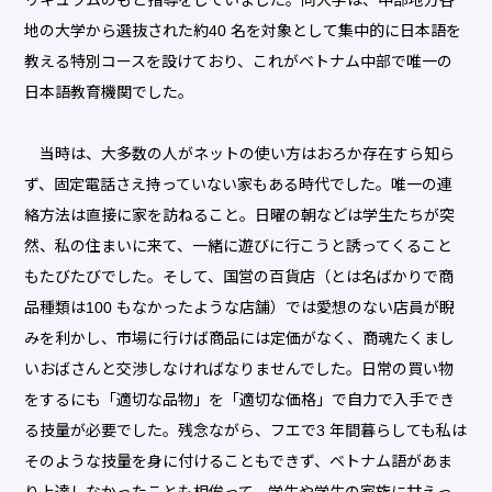
地の大学から選抜された約40 名を対象として集中的に日本語を
教える特別コースを設けており、これがベトナム中部で唯一の
日本語教育機関でした。
当時は、大多数の人がネットの使い方はおろか存在すら知ら
ず、固定電話さえ持っていない家もある時代でした。唯一の連
絡方法は直接に家を訪ねること。日曜の朝などは学生たちが突
然、私の住まいに来て、一緒に遊びに行こうと誘ってくること
もたびたびでした。そして、国営の百貨店（とは名ばかりで商
品種類は100 もなかったような店舗）では愛想のない店員が睨
みを利かし、市場に行けば商品には定価がなく、商魂たくまし
いおばさんと交渉しなければなりませんでした。日常の買い物
をするにも「適切な品物」を「適切な価格」で自力で入手でき
る技量が必要でした。残念ながら、フエで3 年間暮らしても私は
そのような技量を身に付けることもできず、ベトナム語があま
り上達しなかったことも相俟って、学生や学生の家族に甘えっ