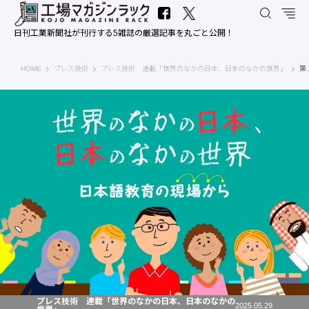
日刊工業新聞社が刊行する5雑誌の厳選記事を丸ごと公開！
工場マガジンラック｜日刊工業新聞社
HOME
プレス技術
プレス技術 連載「世界のなかの日本、日本のなかの世界」
第
プレス技術 連載「世界のなかの日本、日本のなかの
2025.05.29