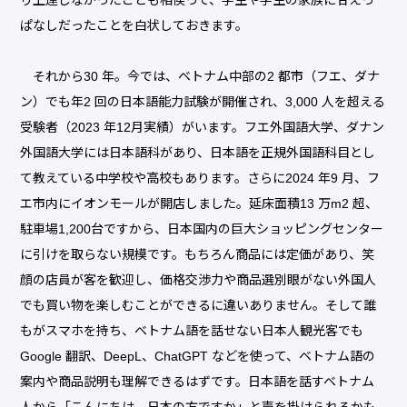
ぱなしだったことを白状しておきます。
それから30 年。今では、ベトナム中部の2 都市（フエ、ダナ
ン）でも年2 回の日本語能力試験が開催され、3,000 人を超える
受験者（2023 年12月実績）がいます。フエ外国語大学、ダナン
外国語大学には日本語科があり、日本語を正規外国語科目とし
て教えている中学校や高校もあります。さらに2024 年9 月、フ
エ市内にイオンモールが開店しました。延床面積13 万m2 超、
駐車場1,200台ですから、日本国内の巨大ショッピングセンター
に引けを取らない規模です。もちろん商品には定価があり、笑
顔の店員が客を歓迎し、価格交渉力や商品選別眼がない外国人
でも買い物を楽しむことができるに違いありません。そして誰
もがスマホを持ち、ベトナム語を話せない日本人観光客でも
Google 翻訳、DeepL、ChatGPT などを使って、ベトナム語の
案内や商品説明も理解できるはずです。日本語を話すベトナム
人から「こんにちは。日本の方ですか」と声を掛けられるかも