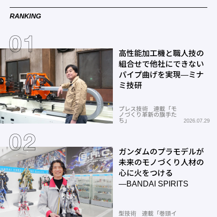
RANKING
高性能加工機と職人技の
組合せで他社にできない
パイプ曲げを実現―ミナ
ミ技研
プレス技術 連載「モ
ノづくり革新の旗手た
ち」
2026.07.29
ガンダムのプラモデルが
未来のモノづくり人材の
心に火をつける
―BANDAI SPIRITS
型技術 連載「巻頭イ