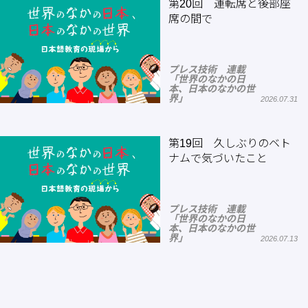
第20回 運転席と後部座
席の間で
プレス技術 連載
「世界のなかの日
本、日本のなかの世
界」
2026.07.31
第19回 久しぶりのベト
ナムで気づいたこと
プレス技術 連載
「世界のなかの日
本、日本のなかの世
界」
2026.07.13