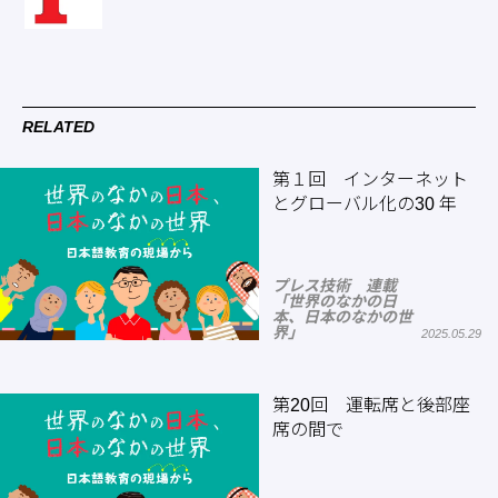
RELATED
第１回 インターネット
とグローバル化の30 年
プレス技術 連載
「世界のなかの日
本、日本のなかの世
界」
2025.05.29
第20回 運転席と後部座
席の間で