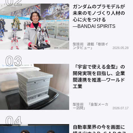
ガンダムのプラモデルが
未来のモノづくり人材の
心に火をつける
―BANDAI SPIRITS
型技術 連載「巻頭イ
ンタビュー」
2026.05.28
「宇宙で使える金型」の
開発実現を目指し、企業
間連携を推進―ワールド
工業
型技術 「金型メーカ
ー訪問」
2026.07.17
自動車業界の今を画面に