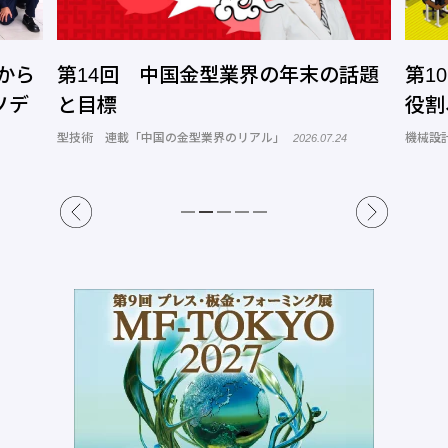
から
第14回 中国金型業界の年末の話題
第1
ソデ
と目標
役割
型技術 連載「中国の金型業界のリアル」
機械設計
2026.07.24