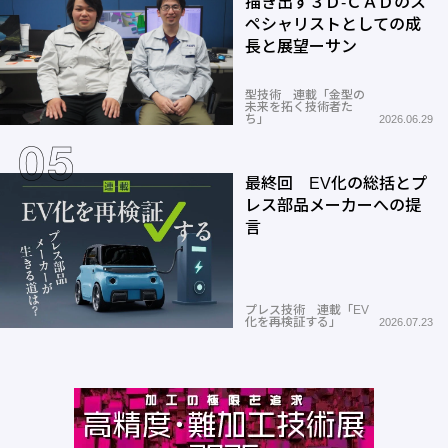
描き出す３Ｄ-ＣＡＤのス
ペシャリストとしての成
長と展望ーサン
型技術 連載「金型の
未来を拓く技術者た
ち」
2026.06.29
最終回 EV化の総括とプ
レス部品メーカーへの提
言
プレス技術 連載「EV
化を再検証する」
2026.07.23