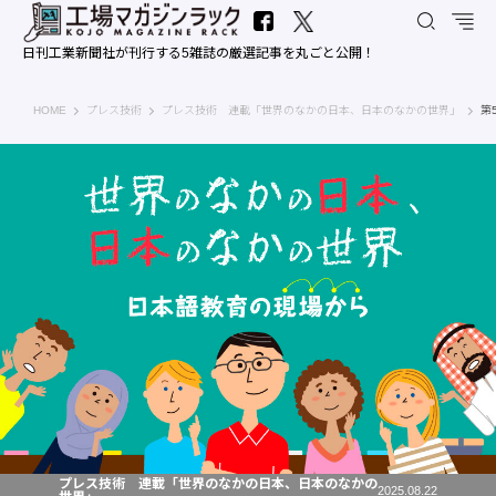
日刊工業新聞社が刊行する5雑誌の厳選記事を丸ごと公開！
工場マガジンラック｜日刊工業新聞社
HOME
プレス技術
プレス技術 連載「世界のなかの日本、日本のなかの世界」
第
プレス技術 連載「世界のなかの日本、日本のなかの
2025.08.22