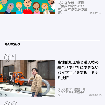
プレス技術 連載
「世界のなかの日
本、日本のなかの世
界」
2026.07.31
RANKING
高性能加工機と職人技の
組合せで他社にできない
パイプ曲げを実現―ミナ
ミ技研
プレス技術 連載「モ
ノづくり革新の旗手た
ち」
2026.07.29