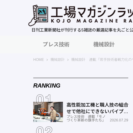
日刊工業新聞社が刊行する5雑誌の厳選記事を丸ごと
プレス技術
機械設計
工場マガジンラック｜日刊工業新聞社
HOME
機械設計
機械設計 連載「若手技術者戦力化の
RANKING
高性能加工機と職人技の組合
せで他社にできないパイプ曲
プレス技術 連載「モノ
げを実現―ミナミ技研
づくり革新の旗手たち」
2026.07.29