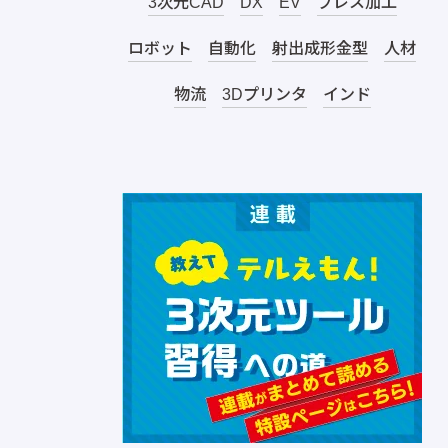
3次元CAD
DX
EV
プレス加工
ロボット
自動化
射出成形金型
人材
物流
3Dプリンタ
インド