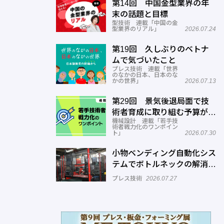
催
第14回 中国金型業界の年
末の話題と目標
型技術 連載「中国の金
型業界のリアル」
2026.07.24
第19回 久しぶりのベトナ
ムで気づいたこと
プレス技術 連載「世界
のなかの日本、日本のな
かの世界」
2026.07.13
第29回 景気後退局面で技
術者育成に取り組む予算がな
機械設計 連載「若手技
い
術者戦力化のワンポイン
ト」
2026.07.30
小物ベンディング自動化シス
テムでボトルネックの解消へ
─正幸産業
プレス技術
2026.07.27