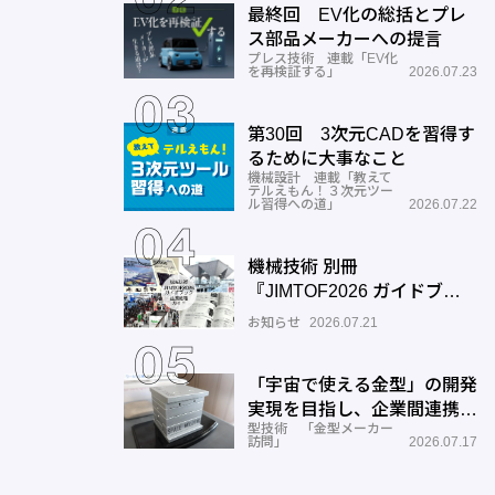
最終回 EV化の総括とプレ
ス部品メーカーへの提言
プレス技術 連載「EV化
を再検証する」
2026.07.23
第30回 3次元CADを習得す
るために大事なこと
機械設計 連載「教えて
テルえもん！３次元ツー
ル習得への道」
2026.07.22
機械技術 別冊
『JIMTOF2026 ガイドブッ
ク』出展機種ガイドご入力の
お知らせ
2026.07.21
お願い
「宇宙で使える金型」の開発
実現を目指し、企業間連携を
型技術 「金型メーカー
推進―ワールド工業
訪問」
2026.07.17