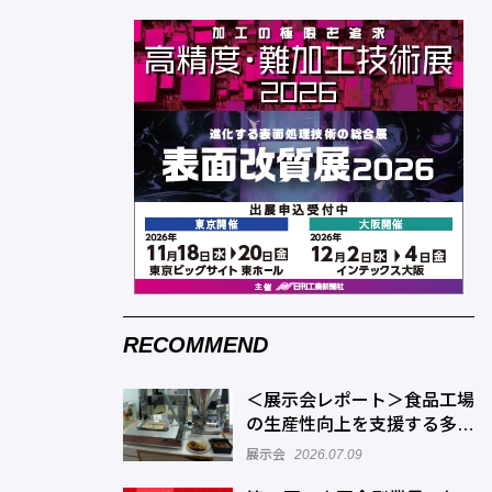
RECOMMEND
＜展示会レポート＞食品工場
の生産性向上を支援する多様
なソリューションが出展
展示会
2026.07.09
「FOOMA JAPAN 2026」開