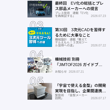
最終回 EV化の総括とプレ
ス部品メーカーへの提言
プレス技術 連載「EV化
を再検証する」
2026.07.23
第30回 3次元CADを習得す
るために大事なこと
機械設計 連載「教えて
テルえもん！３次元ツー
ル習得への道」
2026.07.22
機械技術 別冊
『JIMTOF2026 ガイドブッ
ク』出展機種ガイドご入力の
お知らせ
2026.07.21
お願い
「宇宙で使える金型」の開発
実現を目指し、企業間連携を
型技術 「金型メーカー
推進―ワールド工業
訪問」
2026.07.17