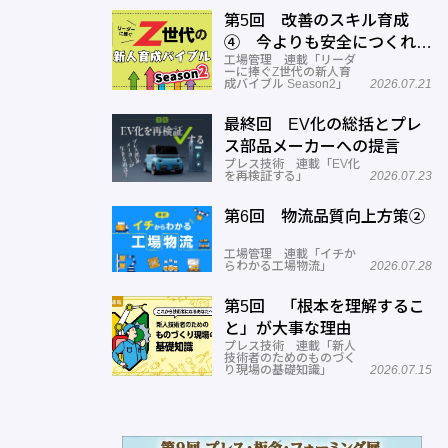
第5回 改善のスキル育成
④ 今よりも安全につくれる
工場管理 連載「リーダ
スキルを高める
ーに捧ぐZ世代の新人育
成バイブル Season2」
2026.07.21
最終回 EV化の総括とプレ
ス部品メーカーへの提言
プレス技術 連載「EV化
を再検証する」
2026.07.23
第6回 物流品質向上方策②
工場管理 連載「イチか
らわかる工場物流」
2026.07.28
第5回 「根本を理解するこ
と」が大事な理由
プレス技術 連載「新人
技術者のためのものづく
り現場の基礎知識」
2026.07.15