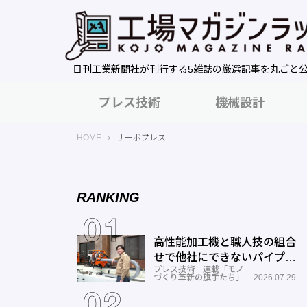
日刊工業新聞社が刊行する5雑誌の厳選記事を丸ごと
プレス技術
機械設計
工場マガジンラック｜日刊工業新聞社
HOME
サーボプレス
RANKING
高性能加工機と職人技の組合
せで他社にできないパイプ曲
プレス技術 連載「モノ
げを実現―ミナミ技研
づくり革新の旗手たち」
2026.07.29