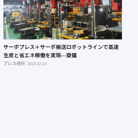
サーボプレス＋サーボ搬送ロボットラインで高速
生産と省エネ稼働を実現―齋鐵
プレス技術
2025.02.19