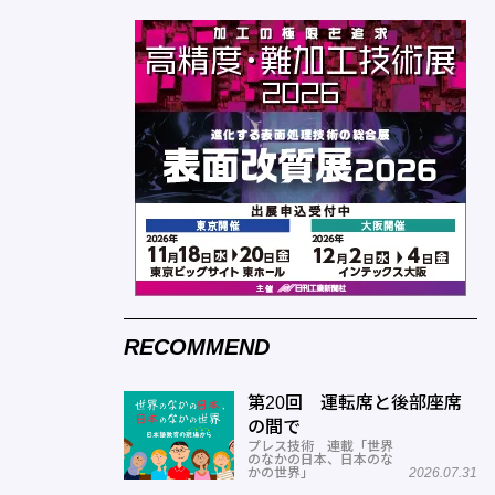
RECOMMEND
第20回 運転席と後部座席
の間で
プレス技術 連載「世界
のなかの日本、日本のな
かの世界」
2026.07.31