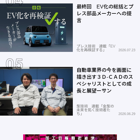
最終回 EV化の総括とプ
レス部品メーカーへの提
言
プレス技術 連載「EV
化を再検証する」
2026.07.23
自動車業界の今を画面に
描き出す３Ｄ-ＣＡＤのス
ペシャリストとしての成
長と展望ーサン
型技術 連載「金型の
未来を拓く技術者た
ち」
2026.06.29