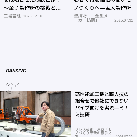
～金子製作所の挑戦と成
ノづくりへ―塩入製作所
果～
工場管理
型技術 「金型メ
2025.12.18
ーカー訪問」
2025.07.31
RANKING
高性能加工機と職人技の
組合せで他社にできない
パイプ曲げを実現―ミナ
ミ技研
プレス技術 連載「モ
ノづくり革新の旗手た
ち」
2026.07.29