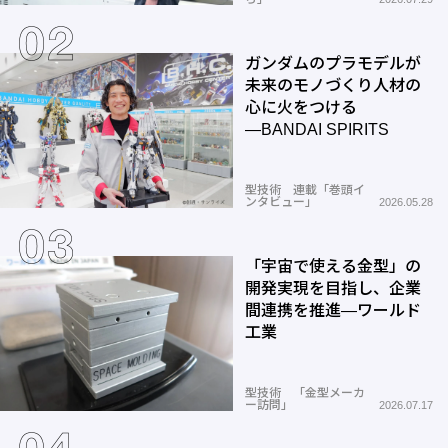
ガンダムのプラモデルが
未来のモノづくり人材の
心に火をつける
―BANDAI SPIRITS
型技術 連載「巻頭イ
ンタビュー」
2026.05.28
「宇宙で使える金型」の
開発実現を目指し、企業
間連携を推進―ワールド
工業
型技術 「金型メーカ
ー訪問」
2026.07.17