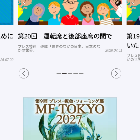
ために
第20回 運転席と後部座席の間で
第1
いた
プレス技術 連載「世界のなかの日本、日本のな
かの世界」
2026.07.31
プレス
かの世
26.07.22