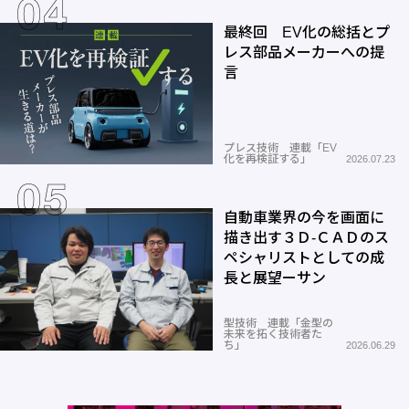
最終回 EV化の総括とプ
レス部品メーカーへの提
言
プレス技術 連載「EV
化を再検証する」
2026.07.23
自動車業界の今を画面に
描き出す３Ｄ-ＣＡＤのス
ペシャリストとしての成
長と展望ーサン
型技術 連載「金型の
未来を拓く技術者た
ち」
2026.06.29