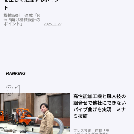
ト
機械設計 連載「B
to B向け機械設計の
ポイント」
2025.11.27
RANKING
高性能加工機と職人技の
組合せで他社にできない
パイプ曲げを実現―ミナ
ミ技研
プレス技術 連載「モ