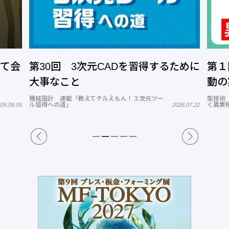
って会
第30回 3次元CADを習得するために
第１
大事なこと
動の
機械設計 連載「教えてテルえもん！３次元ツー
型技術
ル習得への道」
く異業
26.08.05
2026.07.22