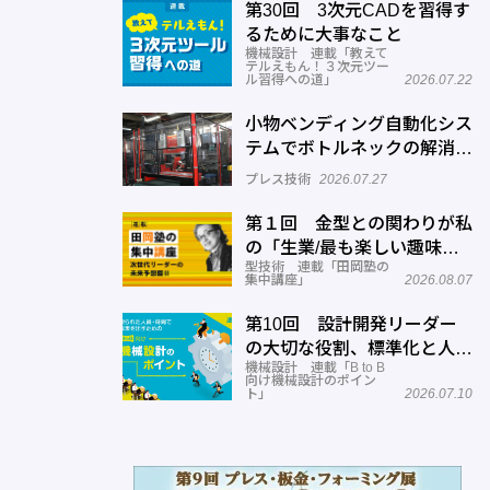
第30回 3次元CADを習得す
るために大事なこと
機械設計 連載「教えて
テルえもん！３次元ツー
ル習得への道」
2026.07.22
小物ベンディング自動化シス
テムでボトルネックの解消へ
─正幸産業
プレス技術
2026.07.27
第１回 金型との関わりが私
の「生業/最も楽しい趣味」
型技術 連載「田岡塾の
に！
集中講座」
2026.08.07
第10回 設計開発リーダー
の大切な役割、標準化と人材
機械設計 連載「B to B
育成
向け機械設計のポイン
ト」
2026.07.10