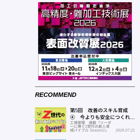
RECOMMEND
第5回 改善のスキル育成
④ 今よりも安全につくれる
工場管理 連載「リーダ
スキルを高める
ーに捧ぐZ世代の新人育
成バイブル Season2」
2026.07.21