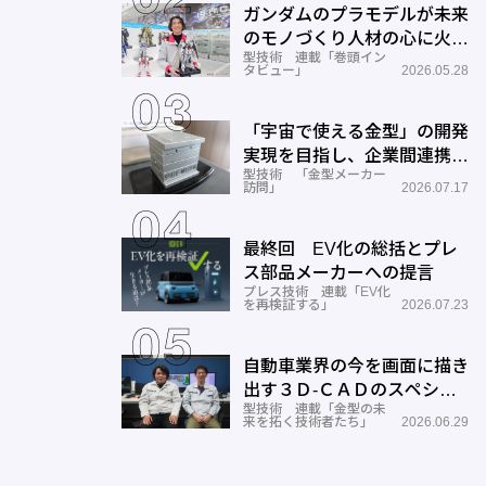
ガンダムのプラモデルが未来
のモノづくり人材の心に火を
型技術 連載「巻頭イン
つける―BANDAI SPIRITS
タビュー」
2026.05.28
「宇宙で使える金型」の開発
実現を目指し、企業間連携を
型技術 「金型メーカー
推進―ワールド工業
訪問」
2026.07.17
最終回 EV化の総括とプレ
ス部品メーカーへの提言
プレス技術 連載「EV化
を再検証する」
2026.07.23
自動車業界の今を画面に描き
出す３Ｄ-ＣＡＤのスペシャ
型技術 連載「金型の未
リストとしての成長と展望ー
来を拓く技術者たち」
2026.06.29
サン