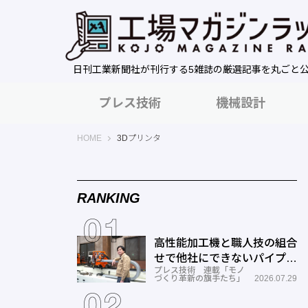
日刊工業新聞社が刊行する5雑誌の厳選記事を丸ごと
プレス技術
機械設計
工場マガジンラック｜日刊工業新聞社
HOME
3Dプリンタ
RANKING
高性能加工機と職人技の組合
せで他社にできないパイプ曲
プレス技術 連載「モノ
げを実現―ミナミ技研
づくり革新の旗手たち」
2026.07.29