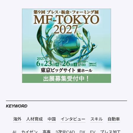
KEYWORD
海外
人材育成
中国
インタビュー
スキル
自動車
AI
カイゼン
高専
3次元CAD
DX
EV
プレス加工