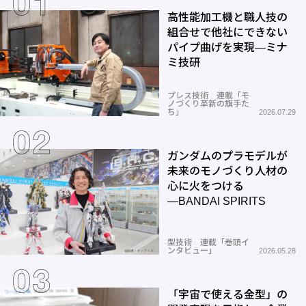
高性能加工機と職人技の
組合せで他社にできない
パイプ曲げを実現―ミナ
ミ技研
プレス技術 連載「モ
ノづくり革新の旗手た
ち」
2026.07.29
ガンダムのプラモデルが
未来のモノづくり人材の
心に火をつける
―BANDAI SPIRITS
型技術 連載「巻頭イ
ンタビュー」
2026.05.28
「宇宙で使える金型」の