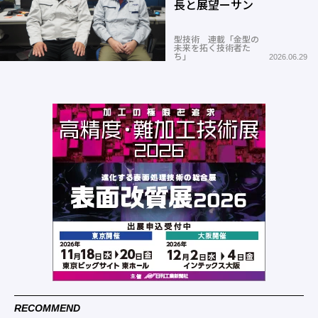
長と展望ーサン
型技術 連載「金型の
未来を拓く技術者た
ち」
2026.06.29
RECOMMEND