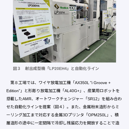
図３ 射出成型機「LP20EH4」と自動化ライン
第８工場では、ワイヤ放電加工機「AX350L "i Groove +
Edition"」と形彫り放電加工機「AL40G+」、産業用ロボットを
搭載したAMR、オートワークチェンジャー「SR12」を組み合わ
せた自動化ラインを提案（図４）。また、金属粉末造形からミ
ーリング加工まで対応する金属3Dプリンタ「OPM250L」、積
層造形の途中に一定間隔で冷却し残留応力を開放することで造