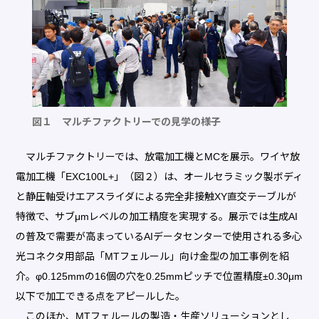
図１ マルチファクトリーでの見学の様子
マルチファクトリーでは、放電加工機とMCを展示。ワイヤ放
電加工機「EXC100L+」（図２）は、オールセラミック製ボディ
と静圧軸受けエアスライダによる完全非接触XY直交テーブルが
特徴で、サブμmレベルの加工精度を実現する。展示では生成AI
の普及で需要が高まっているAIデータセンターで使用される多心
光コネクタ用部品「MTフェルール」向け金型の加工事例を紹
介。φ0.125mmの16個の穴を0.25mmピッチで位置精度±0.30μm
以下で加工できる点をアピールした。
このほか、MTフェルールの製造・生産ソリューションとし