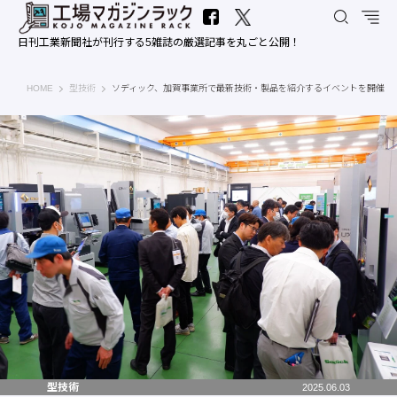
日刊工業新聞社が刊行する5雑誌の厳選記事を丸ごと公開！
工場マガジンラック｜日刊工業新聞社
HOME
型技術
ソディック、加賀事業所で最新技術・製品を紹介するイベントを開催
型技術
2025.06.03