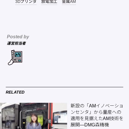
3Dプリンタ
放電加工
金属AM
Posted by
運営担当者
RELATED
新設の「AMイノベーショ
ンセンタ」から量産への
適用を見据えたAM技術を
展開―DMG森精機