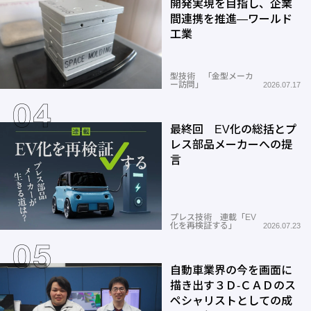
開発実現を目指し、企業
間連携を推進―ワールド
工業
型技術 「金型メーカ
ー訪問」
2026.07.17
最終回 EV化の総括とプ
レス部品メーカーへの提
言
プレス技術 連載「EV
化を再検証する」
2026.07.23
自動車業界の今を画面に
描き出す３Ｄ-ＣＡＤのス
ペシャリストとしての成