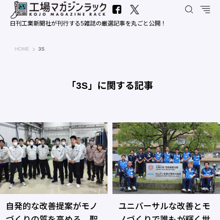
日刊工業新聞社が刊行する5雑誌の厳選記事を丸ごと公開！
工場マガジンラック｜日刊工業新聞社
HOME
3S
「3S」に関する記事
自発的な改善提案がモノ
ユニバーサルな改善とモ
づくりの質を高める―聖
ノづくりで誰もが輝く世