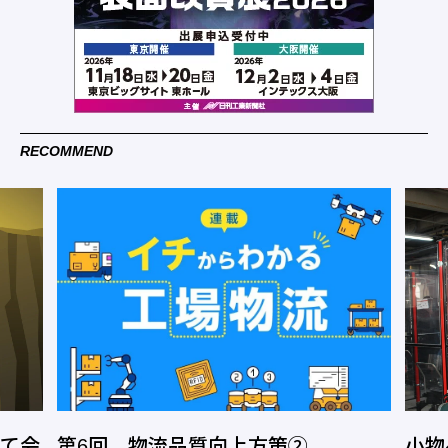
RECOMMEND
って会
第6回 物流品質向上方策②
小物