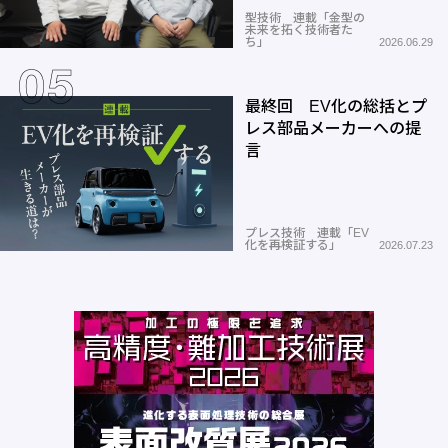
型技術 連載「金型の
未来を拓く技術者た
ち」
2026.06.29
最終回 EV化の総括とプ
レス部品メーカーへの提
言
プレス技術 連載「EV
化を再検証する」
2026.07.23