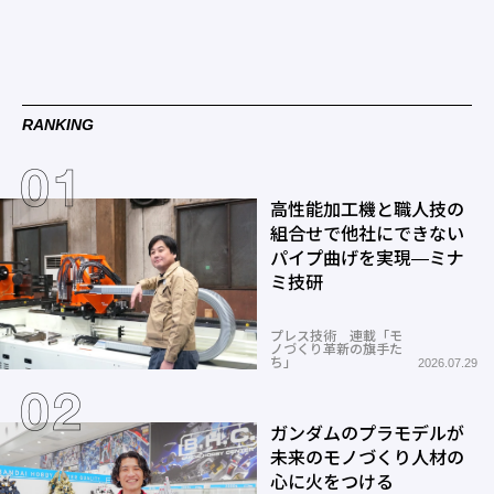
RANKING
高性能加工機と職人技の
組合せで他社にできない
パイプ曲げを実現―ミナ
ミ技研
プレス技術 連載「モ
ノづくり革新の旗手た
ち」
2026.07.29
ガンダムのプラモデルが
未来のモノづくり人材の
心に火をつける