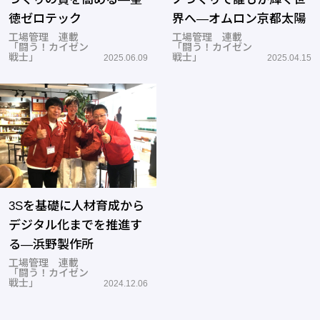
徳ゼロテック
界へ―オムロン京都太陽
工場管理 連載
工場管理 連載
「闘う！カイゼン
「闘う！カイゼン
戦士」
戦士」
2025.06.09
2025.04.15
3Sを基礎に人材育成から
デジタル化までを推進す
る―浜野製作所
工場管理 連載
「闘う！カイゼン
戦士」
2024.12.06