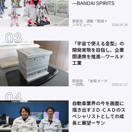
―BANDAI SPIRITS
型技術 連載「巻頭イ
ンタビュー」
2026.05.28
「宇宙で使える金型」の
開発実現を目指し、企業
間連携を推進―ワールド
工業
型技術 「金型メーカ
ー訪問」
2026.07.17
自動車業界の今を画面に
描き出す３Ｄ-ＣＡＤのス
ペシャリストとしての成
長と展望ーサン