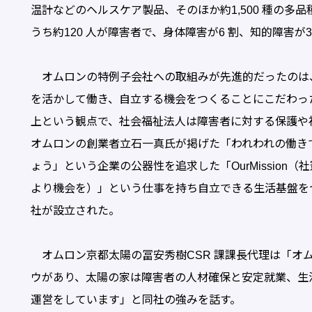
温計などのヘルスケア製品、そのほか約1,500 種の多
うち約120 人が障害者で、身体障害が6 割、知的障害が
オムロンの特例子会社への取組みが先進的だったのは
を活かして働き、自立する機会をつくることにこだわっ
上という観点で、社会福祉法人は障害者に対する保護や
オムロンの創業者立石一真氏が掲げた「われわれの働きで
ょう」という企業の公器性を追求した「OurMission（社憲）」
より機会を）」という仕事を持ち自立できる生活基盤を
社が設立された。
オムロン京都太陽の冨安秀樹CSR 課課長代理は「オ
ウがあり、太陽の家は障害者の人材確保と安定就業、生
運営をしています」と同社の強みを話す。