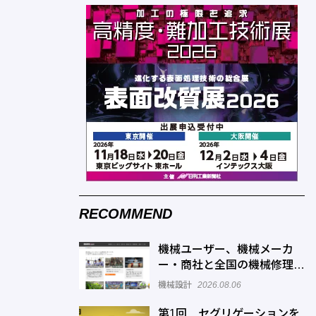
RECOMMEND
機械ユーザー、機械メーカ
ー・商社と全国の機械修理業
者をマッチングするサービス
機械設計
2026.08.06
を展開―機械修理ドットコム
第1回 セグリゲーションを