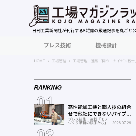
日刊工業新聞社が刊行する5雑誌の厳選記事を丸ごと
プレス技術
機械設計
工場マガジンラック｜日刊工業新聞社
HOME
工場管理
工場管理 連載「闘う！カイゼン戦士
RANKING
高性能加工機と職人技の組合
せで他社にできないパイプ曲
プレス技術 連載「モノ
げを実現―ミナミ技研
づくり革新の旗手たち」
2026.07.29