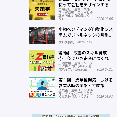
使って会社をデザインする方
工場管理 連載「失策
法
学・実践編 エラーと不
正を防止する組織づく
り」
2026.08.05
小物ベンディング自動化シス
テムでボトルネックの解消へ
─正幸産業
プレス技術
2026.07.27
第5回 改善のスキル育成
④ 今よりも安全につくれる
工場管理 連載「リーダ
スキルを高める
ーに捧ぐZ世代の新人育
成バイブル Season2」
2026.07.21
第１回 異業種開拓における
営業活動の実態と打開策
型技術 連載「デジタル
マーケティングで切り拓
く異業種参入への道」
2026.08.03