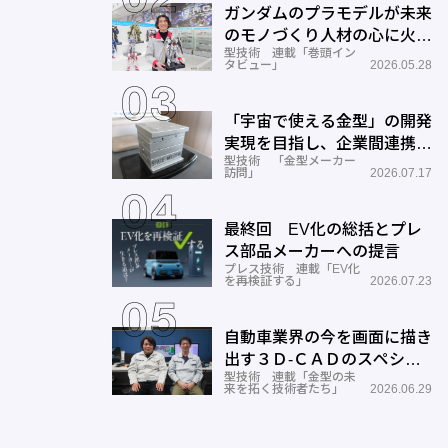
ガンダムのプラモデルが未来
のモノづくり人材の心に火を
型技術 連載「巻頭イン
つける―BANDAI SPIRITS
タビュー」
2026.05.28
「宇宙で使える金型」の開発
実現を目指し、企業間連携を
型技術 「金型メーカー
推進―ワールド工業
訪問」
2026.07.17
最終回 EV化の総括とプレ
ス部品メーカーへの提言
プレス技術 連載「EV化
を再検証する」
2026.07.23
自動車業界の今を画面に描き
出す３Ｄ-ＣＡＤのスペシャ
型技術 連載「金型の未
リストとしての成長と展望ー
来を拓く技術者たち」
2026.06.29
サン