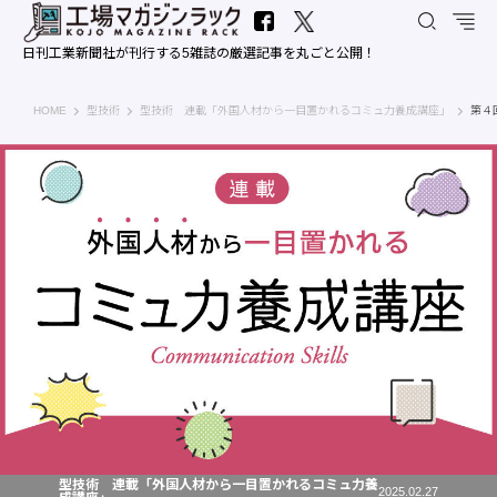
日刊工業新聞社が刊行する5雑誌の厳選記事を丸ごと公開！
工場マガジンラック｜日刊工業新聞社
HOME
型技術
型技術 連載「外国人材から一目置かれるコミュ力養成講座」
第４
型技術 連載「外国人材から一目置かれるコミュ力養
2025.02.27