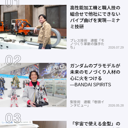
高性能加工機と職人技の
組合せで他社にできない
パイプ曲げを実現―ミナ
ミ技研
プレス技術 連載「モ
ノづくり革新の旗手た
ち」
2026.07.29
ガンダムのプラモデルが
未来のモノづくり人材の
心に火をつける
―BANDAI SPIRITS
型技術 連載「巻頭イ
ンタビュー」
2026.05.28
「宇宙で使える金型」の