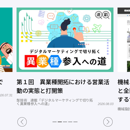
で
第１回 異業種開拓における営業活
機械
動の実態と打開策
と全
26.07.31
する
型技術 連載「デジタルマーケティングで切り拓
く異業種参入への道」
2026.08.03
トコ
機械設