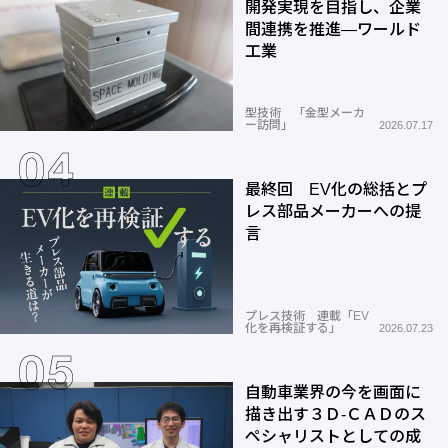
開発実現を目指し、企業
間連携を推進―ワールド
工業
型技術 「金型メーカ
ー訪問」
2026.07.17
最終回 EV化の総括とプ
レス部品メーカーへの提
言
プレス技術 連載「EV
化を再検証する」
2026.07.23
自動車業界の今を画面に
描き出す３Ｄ-ＣＡＤのス
ペシャリストとしての成