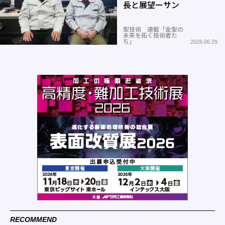
長と展望ーサン
型技術 連載「金型の
未来を拓く技術者た
ち」
2026.06.29
RECOMMEND