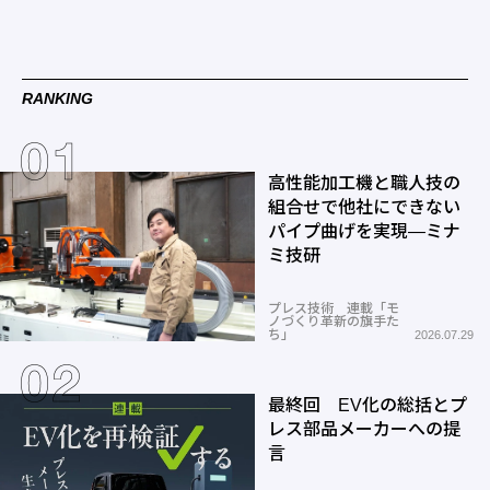
RANKING
高性能加工機と職人技の
組合せで他社にできない
パイプ曲げを実現―ミナ
ミ技研
プレス技術 連載「モ
ノづくり革新の旗手た
ち」
2026.07.29
最終回 EV化の総括とプ
レス部品メーカーへの提
言