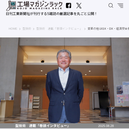
日刊工業新聞社が刊行する5雑誌の厳選記事を丸ごと公開！
工場マガジンラック｜日刊工業新聞社
HOME
型技術
型技術 連載「巻頭インタビュー」
変革の柱はGX・DX・経済安
型技術 連載「巻頭インタビュー」
2025.08.28