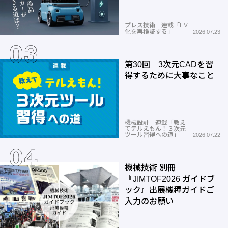
プレス技術 連載「EV
化を再検証する」
2026.07.23
第30回 3次元CADを習
得するために大事なこと
機械設計 連載「教え
てテルえもん！３次元
ツール習得への道」
2026.07.22
機械技術 別冊
『JIMTOF2026 ガイドブ
ック』出展機種ガイドご
入力のお願い