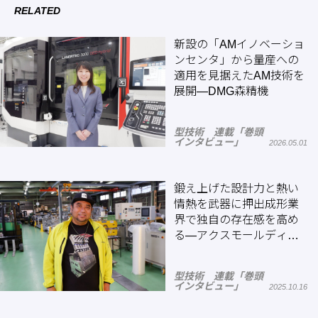
RELATED
新設の「AMイノベーショ
ンセンタ」から量産への
適用を見据えたAM技術を
展開―DMG森精機
型技術 連載「巻頭
インタビュー」
2026.05.01
鍛え上げた設計力と熱い
情熱を武器に押出成形業
界で独自の存在感を高め
る―アクスモールディン
グ
型技術 連載「巻頭
インタビュー」
2025.10.16