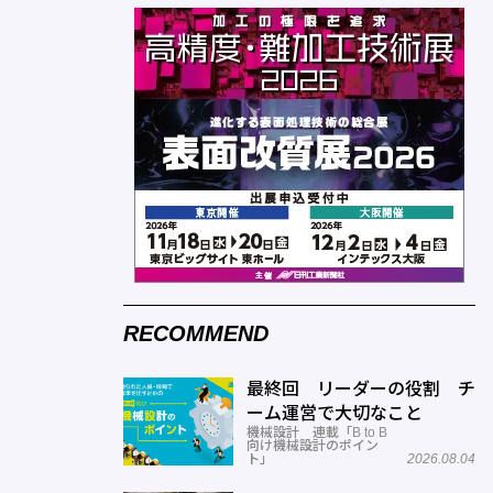
RECOMMEND
最終回 リーダーの役割 チ
ーム運営で大切なこと
機械設計 連載「B to B
向け機械設計のポイン
ト」
2026.08.04