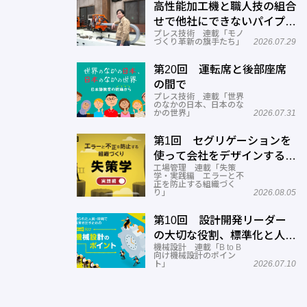
高性能加工機と職人技の組合
せで他社にできないパイプ曲
プレス技術 連載「モノ
げを実現―ミナミ技研
づくり革新の旗手たち」
2026.07.29
第20回 運転席と後部座席
の間で
プレス技術 連載「世界
のなかの日本、日本のな
かの世界」
2026.07.31
第1回 セグリゲーションを
使って会社をデザインする方
工場管理 連載「失策
法
学・実践編 エラーと不
正を防止する組織づく
り」
2026.08.05
第10回 設計開発リーダー
の大切な役割、標準化と人材
機械設計 連載「B to B
育成
向け機械設計のポイン
ト」
2026.07.10