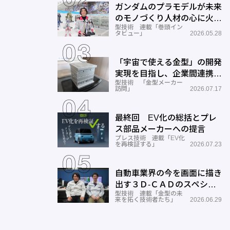
ガンダムのプラモデルが未来
のモノづくり人材の心に火を
型技術 連載「巻頭イン
つける―BANDAI SPIRITS
タビュー」
2026.05.28
「宇宙で使える金型」の開発
実現を目指し、企業間連携を
型技術 「金型メーカー
推進―ワールド工業
訪問」
2026.07.17
最終回 EV化の総括とプレ
ス部品メーカーへの提言
プレス技術 連載「EV化
を再検証する」
2026.07.23
自動車業界の今を画面に描き
出す３Ｄ-ＣＡＤのスペシャ
型技術 連載「金型の未
リストとしての成長と展望ー
来を拓く技術者たち」
2026.06.29
サン