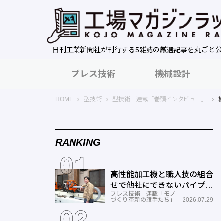
日刊工業新聞社が刊行する5雑誌の厳選記事を丸ごと
プレス技術
機械設計
工場マガジンラック｜日刊工業新聞社
HOME
型技術
型技術 連載「巻頭インタビュー」
RANKING
高性能加工機と職人技の組合
せで他社にできないパイプ曲
プレス技術 連載「モノ
げを実現―ミナミ技研
づくり革新の旗手たち」
2026.07.29