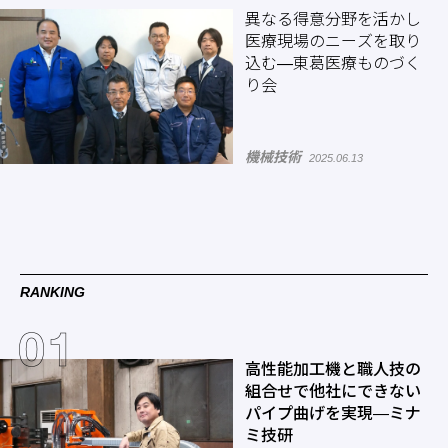
異なる得意分野を活かし
医療現場のニーズを取り
込む―東葛医療ものづく
り会
機械技術
2025.06.13
RANKING
高性能加工機と職人技の
組合せで他社にできない
パイプ曲げを実現―ミナ
ミ技研