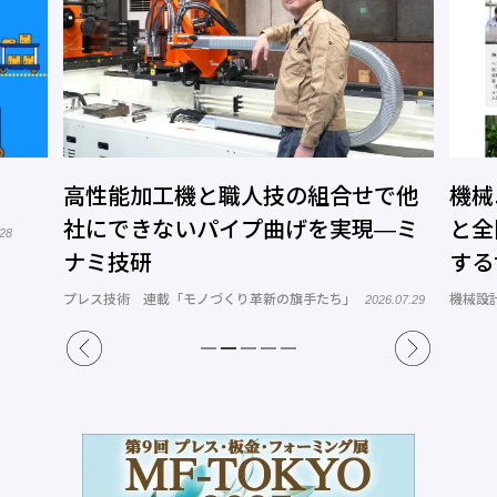
能加工機と職人技の組合せで他
機械ユーザー、
できないパイプ曲げを実現―ミ
と全国の機械修
技研
するサービスを
トコム
技術 連載「モノづくり革新の旗手たち」
機械設計
2026.07.29
2026.08.06