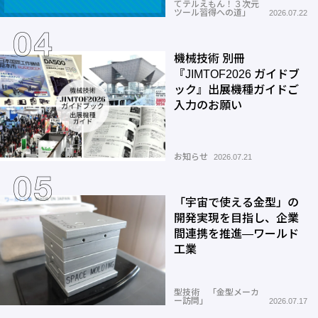
てテルえもん！３次元
ツール習得への道」
2026.07.22
機械技術 別冊
『JIMTOF2026 ガイドブ
ック』出展機種ガイドご
入力のお願い
お知らせ
2026.07.21
「宇宙で使える金型」の
開発実現を目指し、企業
間連携を推進―ワールド
工業
型技術 「金型メーカ
ー訪問」
2026.07.17