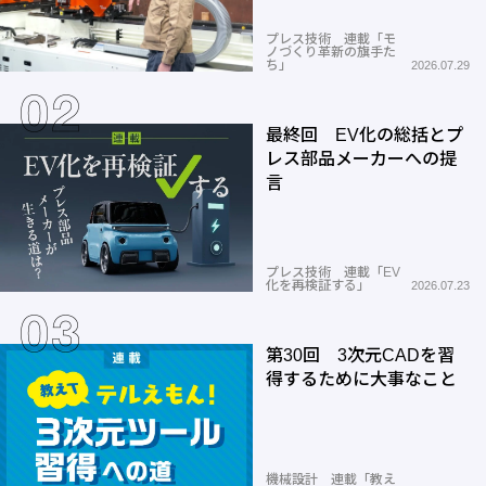
プレス技術 連載「モ
ノづくり革新の旗手た
ち」
2026.07.29
最終回 EV化の総括とプ
レス部品メーカーへの提
言
プレス技術 連載「EV
化を再検証する」
2026.07.23
第30回 3次元CADを習
得するために大事なこと
機械設計 連載「教え