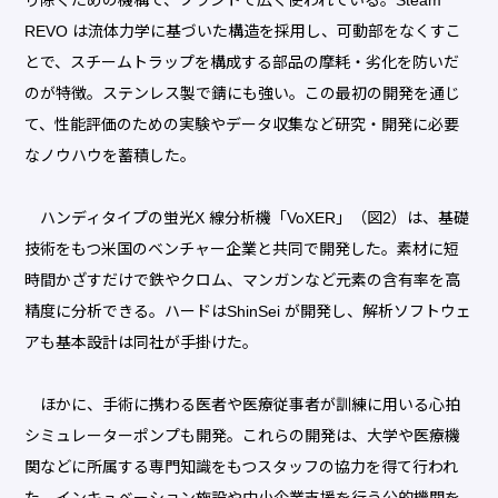
REVO は流体力学に基づいた構造を採用し、可動部をなくすこ
とで、スチームトラップを構成する部品の摩耗・劣化を防いだ
のが特徴。ステンレス製で錆にも強い。この最初の開発を通じ
て、性能評価のための実験やデータ収集など研究・開発に必要
なノウハウを蓄積した。
ハンディタイプの蛍光X 線分析機「VoXER」（図2）は、基礎
技術をもつ米国のベンチャー企業と共同で開発した。素材に短
時間かざすだけで鉄やクロム、マンガンなど元素の含有率を高
精度に分析できる。ハードはShinSei が開発し、解析ソフトウェ
アも基本設計は同社が手掛けた。
ほかに、手術に携わる医者や医療従事者が訓練に用いる心拍
シミュレーターポンプも開発。これらの開発は、大学や医療機
関などに所属する専門知識をもつスタッフの協力を得て行われ
た。インキュベーション施設や中小企業支援を行う公的機関を