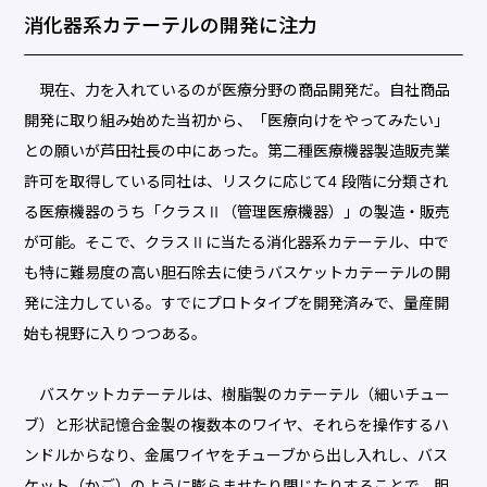
消化器系カテーテルの開発に注力
現在、力を入れているのが医療分野の商品開発だ。自社商品
開発に取り組み始めた当初から、「医療向けをやってみたい」
との願いが芦田社長の中にあった。第二種医療機器製造販売業
許可を取得している同社は、リスクに応じて4 段階に分類され
る医療機器のうち「クラスⅡ（管理医療機器）」の製造・販売
が可能。そこで、クラスⅡに当たる消化器系カテーテル、中で
も特に難易度の高い胆石除去に使うバスケットカテーテルの開
発に注力している。すでにプロトタイプを開発済みで、量産開
始も視野に入りつつある。
バスケットカテーテルは、樹脂製のカテーテル（細いチュー
ブ）と形状記憶合金製の複数本のワイヤ、それらを操作するハ
ンドルからなり、金属ワイヤをチューブから出し入れし、バス
ケット（かご）のように膨らませたり閉じたりすることで、胆