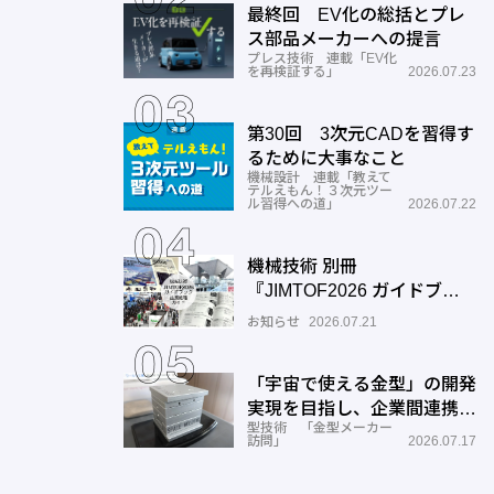
最終回 EV化の総括とプレ
ス部品メーカーへの提言
プレス技術 連載「EV化
を再検証する」
2026.07.23
第30回 3次元CADを習得す
るために大事なこと
機械設計 連載「教えて
テルえもん！３次元ツー
ル習得への道」
2026.07.22
機械技術 別冊
『JIMTOF2026 ガイドブッ
ク』出展機種ガイドご入力の
お知らせ
2026.07.21
お願い
「宇宙で使える金型」の開発
実現を目指し、企業間連携を
型技術 「金型メーカー
推進―ワールド工業
訪問」
2026.07.17