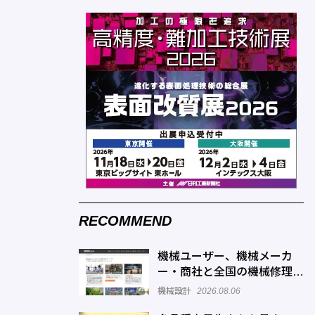
RECOMMEND
機械ユーザー、機械メーカ
ー・商社と全国の機械修理業
者をマッチングするサービス
機械設計
2026.08.06
を展開―機械修理ドットコム