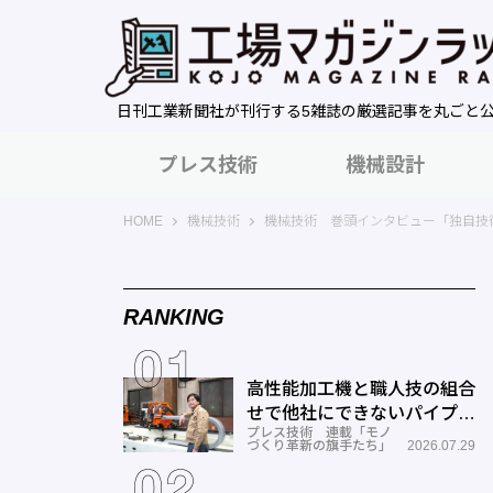
日刊工業新聞社が刊行する5雑誌の厳選記事を丸ごと
プレス技術
機械設計
工場マガジンラック｜日刊工業新聞社
HOME
機械技術
機械技術 巻頭インタビュー「独自技
RANKING
高性能加工機と職人技の組合
せで他社にできないパイプ曲
プレス技術 連載「モノ
げを実現―ミナミ技研
づくり革新の旗手たち」
2026.07.29