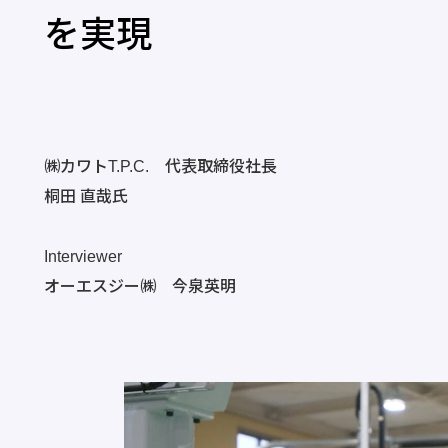
を実現
㈱カワトT.P.C. 代表取締役社長
桐田 直哉氏
Interviewer
オーエスジー㈱ 今泉英明