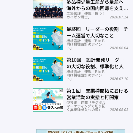
多品種少量生産から量産へ
海外からの国内回帰を支える
工場管理 連載「闘う！
現場改善―ソディック 加賀
カイゼン戦士」
2026.07.14
事業所
最終回 リーダーの役割 チ
ーム運営で大切なこと
機械設計 連載「B to B
向け機械設計のポイン
ト」
2026.08.04
第10回 設計開発リーダー
の大切な役割、標準化と人材
機械設計 連載「B to B
育成
向け機械設計のポイン
ト」
2026.07.10
第１回 異業種開拓における
営業活動の実態と打開策
型技術 連載「デジタル
マーケティングで切り拓
く異業種参入への道」
2026.08.03