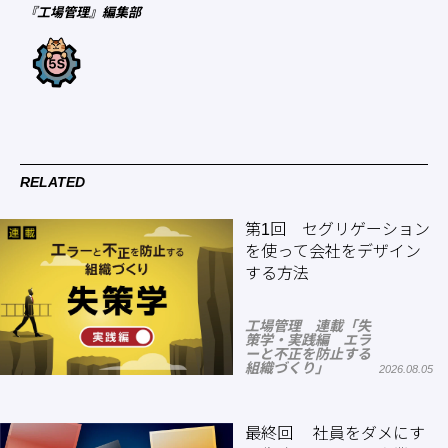
『工場管理』編集部
RELATED
第1回 セグリゲーション
を使って会社をデザイン
する方法
工場管理 連載「失
策学・実践編 エラ
ーと不正を防止する
組織づくり」
2026.08.05
最終回 社員をダメにす