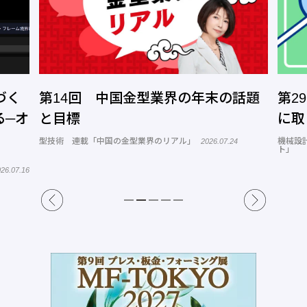
づく
第14回 中国金型業界の年末の話題
第2
る─オ
と目標
に取
型技術 連載「中国の金型業界のリアル」
機械設
2026.07.24
ト」
26.07.16