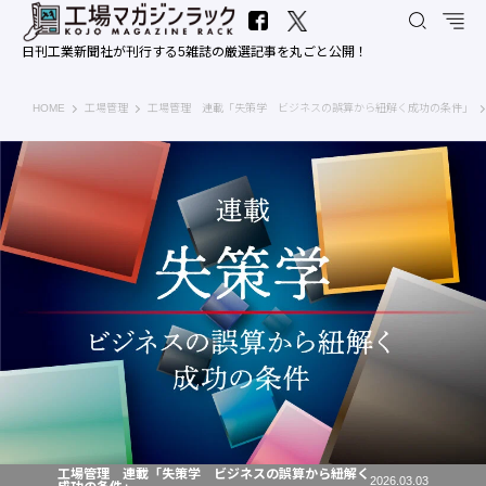
日刊工業新聞社が刊行する5雑誌の厳選記事を丸ごと公開！
工場マガジンラック｜日刊工業新聞社
HOME
工場管理
工場管理 連載「失策学 ビジネスの誤算から紐解く成功の条件」
工場管理 連載「失策学 ビジネスの誤算から紐解く
2026.03.03