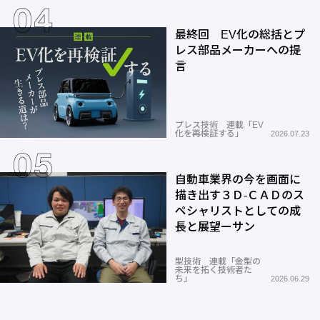
最終回 EV化の総括とプ
レス部品メーカーへの提
言
プレス技術 連載「EV
化を再検証する」
2026.07.23
自動車業界の今を画面に
描き出す３Ｄ-ＣＡＤのス
ペシャリストとしての成
長と展望ーサン
型技術 連載「金型の
未来を拓く技術者た
ち」
2026.06.29