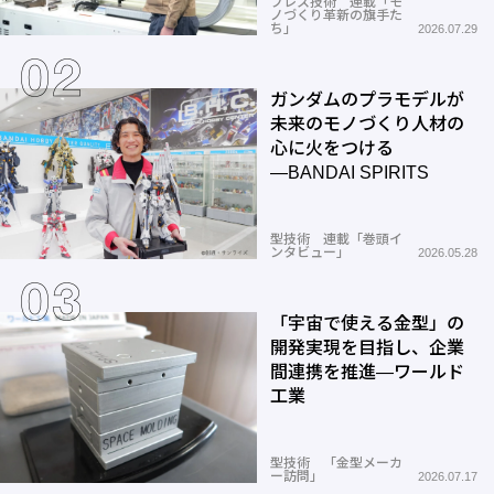
プレス技術 連載「モ
ノづくり革新の旗手た
ち」
2026.07.29
ガンダムのプラモデルが
未来のモノづくり人材の
心に火をつける
―BANDAI SPIRITS
型技術 連載「巻頭イ
ンタビュー」
2026.05.28
「宇宙で使える金型」の
開発実現を目指し、企業
間連携を推進―ワールド
工業
型技術 「金型メーカ
ー訪問」
2026.07.17