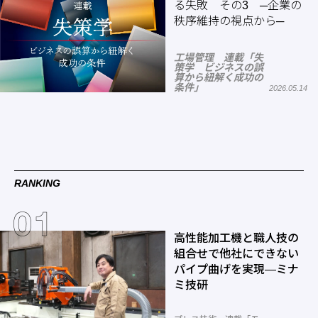
る失敗 その3 ─企業の
秩序維持の視点から─
工場管理 連載「失
策学 ビジネスの誤
算から紐解く成功の
条件」
2026.05.14
RANKING
高性能加工機と職人技の
組合せで他社にできない
パイプ曲げを実現―ミナ
ミ技研