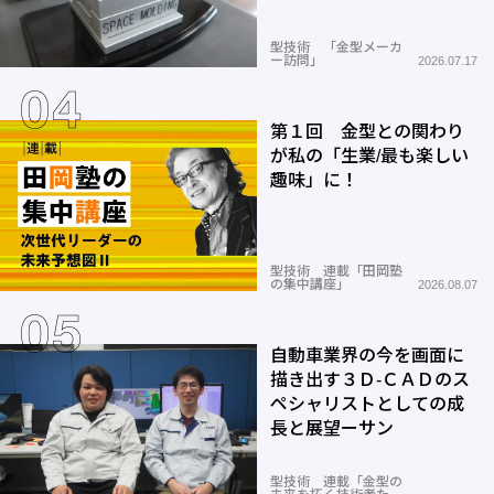
型技術 「金型メーカ
ー訪問」
2026.07.17
第１回 金型との関わり
が私の「生業/最も楽しい
趣味」に！
型技術 連載「田岡塾
の集中講座」
2026.08.07
自動車業界の今を画面に
描き出す３Ｄ-ＣＡＤのス
ペシャリストとしての成
長と展望ーサン
型技術 連載「金型の