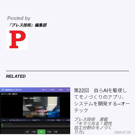
Posted by
『プレス技術』編集部
RELATED
第22回 自らAIを駆使し
てモノづくりのアプリ、
システムを開発する─オー
テック
プレス技術 連載
「キラリ光る！塑性
加工分野のモノづく
り力」
2026.07.16