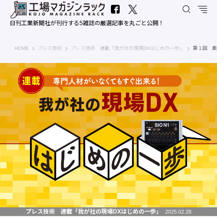
日刊工業新聞社が刊行する5雑誌の厳選記事を丸ごと公開！
工場マガジンラック｜日刊工業新聞社
HOME
プレス技術
プレス技術 連載「我が社の現場DXはじめの一歩」
第１回 素
プレス技術 連載「我が社の現場DXはじめの一歩」
2025.02.28