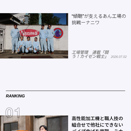
“傾聴”が支えるあん工場の
挑戦ーナニワ
工場管理 連載「闘
う！カイゼン戦士」
2026.07.02
RANKING
高性能加工機と職人技の
組合せで他社にできない