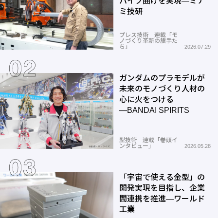
パイプ曲げを実現―ミナ
ミ技研
プレス技術 連載「モ
ノづくり革新の旗手た
ち」
2026.07.29
ガンダムのプラモデルが
未来のモノづくり人材の
心に火をつける
―BANDAI SPIRITS
型技術 連載「巻頭イ
ンタビュー」
2026.05.28
「宇宙で使える金型」の
開発実現を目指し、企業
間連携を推進―ワールド
工業