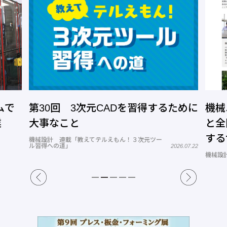
次元CADを習得するために
機械ユーザー、機械メー
と全国の機械修理業者を
するサービスを展開―機
てテルえもん！３次元ツー
2026.07.22
トコム
機械設計
2026.08.06