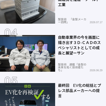
工業
型技術 「金型メーカ
ー訪問」
2026.07.17
自動車業界の今を画面に
描き出す３Ｄ-ＣＡＤのス
ペシャリストとしての成
長と展望ーサン
型技術 連載「金型の
未来を拓く技術者た
ち」
2026.06.29
最終回 EV化の総括とプ
レス部品メーカーへの提
言