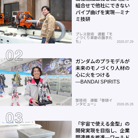
組合せで他社にできない
パイプ曲げを実現―ミナ
ミ技研
プレス技術 連載「モ
ノづくり革新の旗手た
ち」
2026.07.29
ガンダムのプラモデルが
未来のモノづくり人材の
心に火をつける
―BANDAI SPIRITS
型技術 連載「巻頭イ
ンタビュー」
2026.05.28
「宇宙で使える金型」の
開発実現を目指し、企業
間連携を推進―ワールド