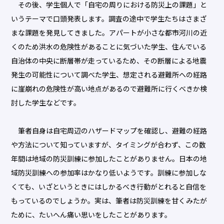
その後、学生個人で「自宅の周りにおける防災上の課題」と
いうテーマで口頭発表します。調査の途中で学生たちはさまざ
まな課題を発見してきました。アパートが小さな都市河川の近
くのため洪水の危険性があることに気づいた学生、住んでいる
自治体の中央に断層帯が走っているため、その断層による地震
発生の可能性について調べた学生、想定される避難所への経路
に崖崩れの危険性が高い地点があるので避難所に行くべきか検
討した学生などです。
筆者自身は自宅周辺のハザードマップを確認し、避難の経路
や方法について知っていますが、タイミングが合わず、この数
年間は地域の防災訓練に参加したことがありません。日本の地
域防災訓練への参加率はかなり低いようです。訓練に参加しな
くても、いざというときにはしかるべき行動がとれると自信を
もっているのでしょうか。実は、筆者は防災訓練を甘くみたが
ために、たいへん痛い思いをしたことがあります。