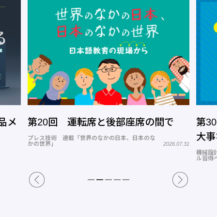
品メ
第20回 運転席と後部座席の間で
第3
大事
プレス技術 連載「世界のなかの日本、日本のな
かの世界」
2026.07.31
機械設
ル習得