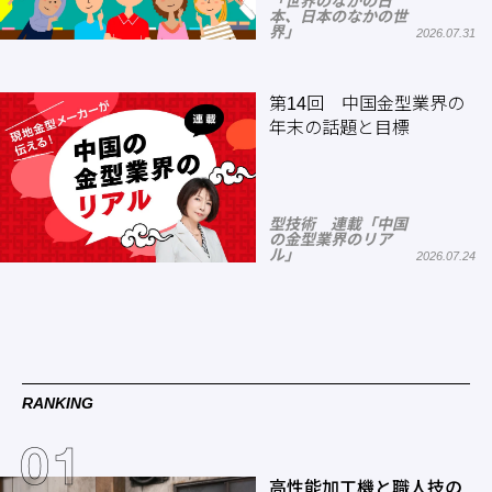
「世界のなかの日
本、日本のなかの世
界」
2026.07.31
第14回 中国金型業界の
年末の話題と目標
型技術 連載「中国
の金型業界のリア
ル」
2026.07.24
RANKING
高性能加工機と職人技の