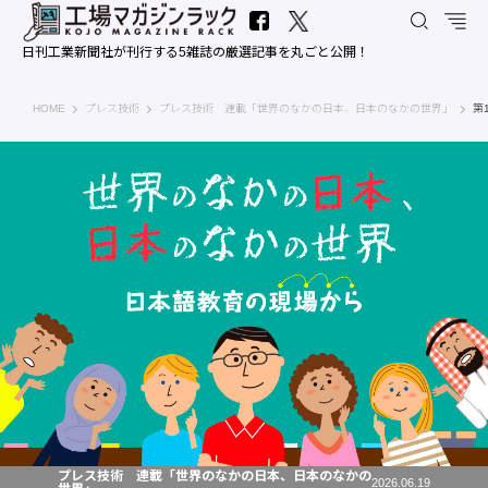
日刊工業新聞社が刊行する5雑誌の厳選記事を丸ごと公開！
工場マガジンラック｜日刊工業新聞社
HOME
プレス技術
プレス技術 連載「世界のなかの日本、日本のなかの世界」
第
プレス技術 連載「世界のなかの日本、日本のなかの
2026.06.19