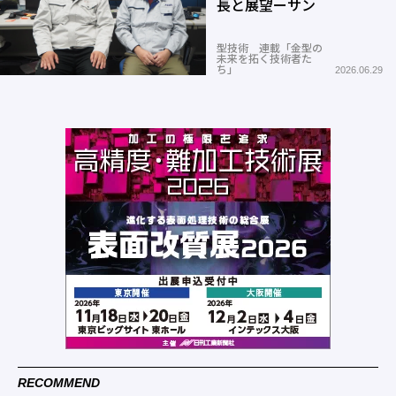
長と展望ーサン
型技術 連載「金型の
未来を拓く技術者た
ち」
2026.06.29
RECOMMEND