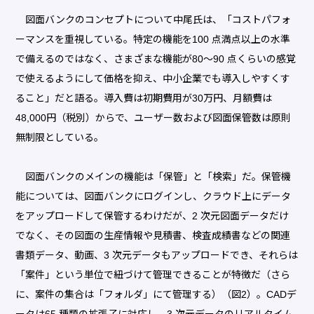
図面バンクのコンセプトについて中尾氏は、「コストパフォ
ーマンスを重視している。特定の機能を100 点満点以上の水準
で備えるのではなく、さまざまな機能が80～90 点くらいの感覚
で使えるようにして価格を抑え、中小企業でも導入しやすくす
ること」だと語る。導入費は初期費用が30万円、月額費は
48,000円（税別）からで、ユーザー数および図面保管数は原則
無制限としている。
図面バンクのメインの機能は「保管」と「検索」だ。保管機
能については、図面バンクにログインし、クラウド上にデータ
をアップロードして保管するわけだが、2 次元図面データだけ
でなく、その図面の生産情報や見積書、検査成績書などの関連
書類データ、動画、3 次元データもアップロードでき、それらは
「案件」という単位で紐づけて管理できることが特徴だ（さら
に、案件の集合は「フォルダ」にて管理する）（図2）。CADデ