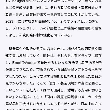
れ、Kakigori Maker はプロントコーポレーションに導入される
などの実績がある。同社は、それら製品の機械・電気設計から
製造・調達、品質保証まで一気通貫して自社で手がけている。
2023 年には本社を床面積約3,400m2 のオフィスビルに移転
し、プロジェクトルームの部屋数と工作機械の設置場所の確保
による、研究開発体制の強化を図っている。
開発案件や取扱い製品の増加に伴い、構成部品の図面数や関
連文書も増加していく。同社は、それらを共有ドライブに保存
し、Excel やAccess で管理するといった方法では効率面で限界
が生じてきたため、市販されている図面管理ソフトの導入を検
討したのだが、当時は要望する機能と価格を兼ね備えた製品が
見つからなかった。そこで「設計・製造現場が本当に必要とし
ているソフトを社内ですばやく開発し、活用する方向に切り替
えた」と中尾氏。そして「同様の課題を同規模のメーカーや金
属部品加工会社もかかえているはず」だと考え、日本中のさま