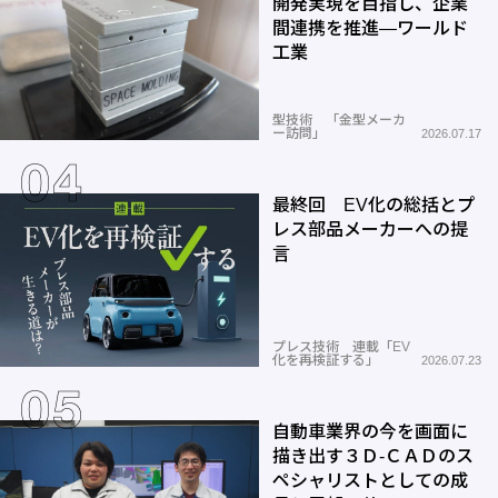
開発実現を目指し、企業
間連携を推進―ワールド
工業
型技術 「金型メーカ
ー訪問」
2026.07.17
最終回 EV化の総括とプ
レス部品メーカーへの提
言
プレス技術 連載「EV
化を再検証する」
2026.07.23
自動車業界の今を画面に
描き出す３Ｄ-ＣＡＤのス
ペシャリストとしての成