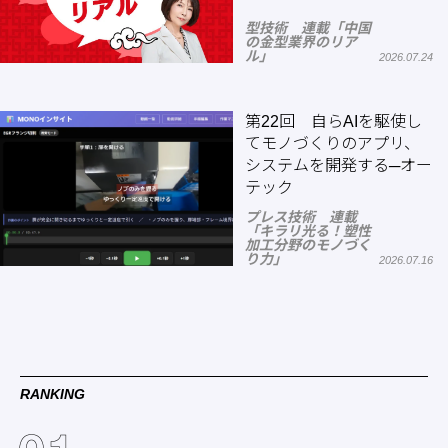
型技術 連載「中国
の金型業界のリア
ル」
2026.07.24
第22回 自らAIを駆使し
てモノづくりのアプリ、
システムを開発する─オー
テック
プレス技術 連載
「キラリ光る！塑性
加工分野のモノづく
り力」
2026.07.16
RANKING