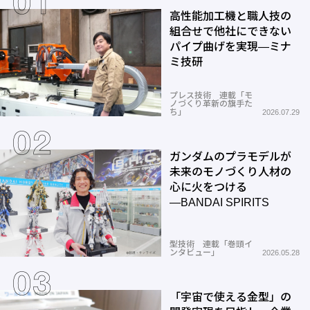
高性能加工機と職人技の
組合せで他社にできない
パイプ曲げを実現―ミナ
ミ技研
プレス技術 連載「モ
ノづくり革新の旗手た
ち」
2026.07.29
ガンダムのプラモデルが
未来のモノづくり人材の
心に火をつける
―BANDAI SPIRITS
型技術 連載「巻頭イ
ンタビュー」
2026.05.28
「宇宙で使える金型」の