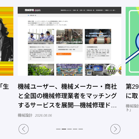
「生
機械ユーザー、機械メーカー・商社
第2
と全国の機械修理業者をマッチング
に取
するサービスを展開―機械修理ドッ
機械設
ト」
トコム
機械設計
2026.08.06