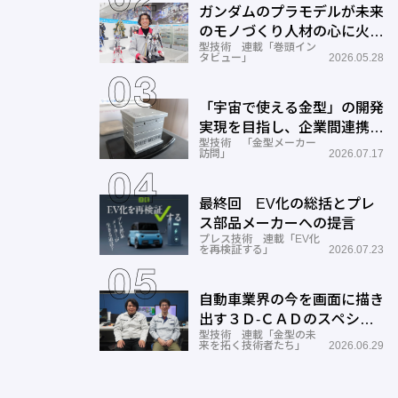
ガンダムのプラモデルが未来
のモノづくり人材の心に火を
型技術 連載「巻頭イン
つける―BANDAI SPIRITS
タビュー」
2026.05.28
「宇宙で使える金型」の開発
実現を目指し、企業間連携を
型技術 「金型メーカー
推進―ワールド工業
訪問」
2026.07.17
最終回 EV化の総括とプレ
ス部品メーカーへの提言
プレス技術 連載「EV化
を再検証する」
2026.07.23
自動車業界の今を画面に描き
出す３Ｄ-ＣＡＤのスペシャ
型技術 連載「金型の未
リストとしての成長と展望ー
来を拓く技術者たち」
2026.06.29
サン