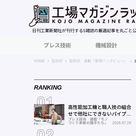
日刊工業新聞社が刊行する5雑誌の厳選記事を丸ごと
プレス技術
機械設計
工場マガジンラック｜日刊工業新聞社
HOME
型技術
型技術 連載「巻頭インタビュー」
RANKING
高性能加工機と職人技の組合
せで他社にできないパイプ曲
プレス技術 連載「モノ
げを実現―ミナミ技研
づくり革新の旗手たち」
2026.07.29