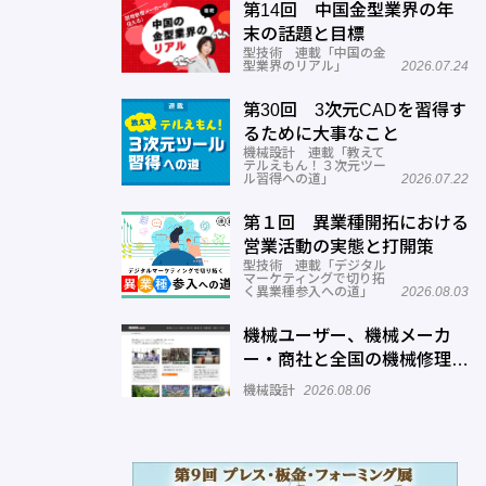
第14回 中国金型業界の年
末の話題と目標
型技術 連載「中国の金
型業界のリアル」
2026.07.24
第30回 3次元CADを習得す
るために大事なこと
機械設計 連載「教えて
テルえもん！３次元ツー
ル習得への道」
2026.07.22
第１回 異業種開拓における
営業活動の実態と打開策
型技術 連載「デジタル
マーケティングで切り拓
く異業種参入への道」
2026.08.03
機械ユーザー、機械メーカ
ー・商社と全国の機械修理業
者をマッチングするサービス
機械設計
2026.08.06
を展開―機械修理ドットコム