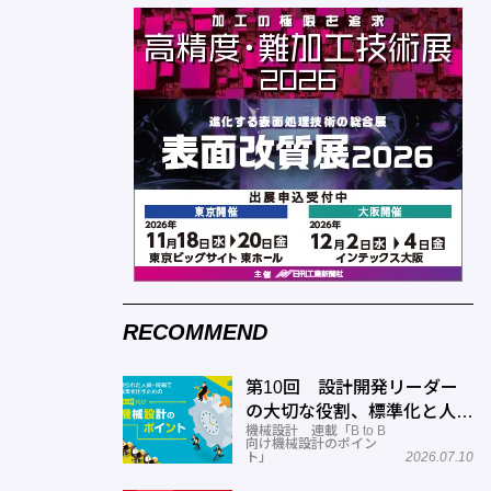
RECOMMEND
第10回 設計開発リーダー
の大切な役割、標準化と人材
機械設計 連載「B to B
育成
向け機械設計のポイン
ト」
2026.07.10