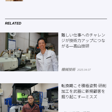
RELATED
難しい仕事へのチャレン
ジが技術力アップにつな
がる―高山技研
機械技術
2025.04.07
転換期こそ積極姿勢 研削
加工を武器に新規顧客を
掘り起こす―ミスズ