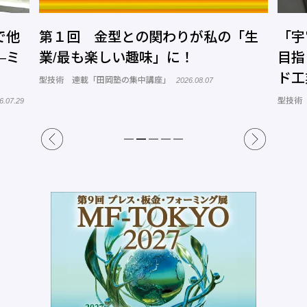
「生
「宇宙で使える金型」の開発実現を
第
目指し、企業間連携を推進―ワール
り
ド工業
ー
型技術 「金型メーカー訪問」
プレ
2026.07.17
モノ