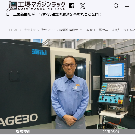
日刊工業新聞社が刊行する5雑誌の厳選記事を丸ごと公開！
工場マガジンラック｜日刊工業新聞社
HOME
機械技術
牧野フライス精機㈱ 清水大介社長に聞く―顧客ニーズの先を行く製
機械技術
2025.05.09