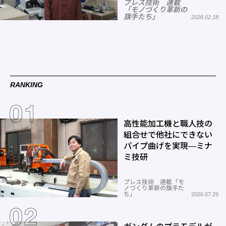
プレス技術 連載
「モノづくり革新の
旗手たち」
2026.02.18
RANKING
高性能加工機と職人技の
組合せで他社にできない
パイプ曲げを実現―ミナ
ミ技研
プレス技術 連載「モ
ノづくり革新の旗手た
ち」
2026.07.29