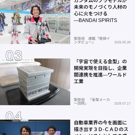
ガンダムのプラモデルが
未来のモノづくり人材の
心に火をつける
―BANDAI SPIRITS
型技術 連載「巻頭イ
ンタビュー」
2026.05.28
「宇宙で使える金型」の
開発実現を目指し、企業
間連携を推進―ワールド
工業
型技術 「金型メーカ
ー訪問」
2026.07.17
自動車業界の今を画面に
描き出す３Ｄ-ＣＡＤのス