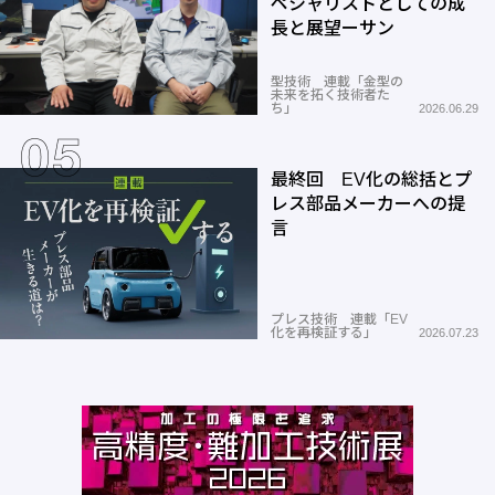
ペシャリストとしての成
長と展望ーサン
型技術 連載「金型の
未来を拓く技術者た
ち」
2026.06.29
最終回 EV化の総括とプ
レス部品メーカーへの提
言
プレス技術 連載「EV
化を再検証する」
2026.07.23