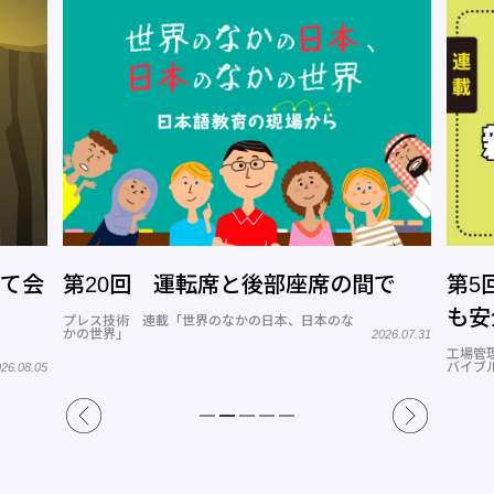
って会
第20回 運転席と後部座席の間で
第5
も安
プレス技術 連載「世界のなかの日本、日本のな
かの世界」
2026.07.31
工場管
バイブル
26.08.05