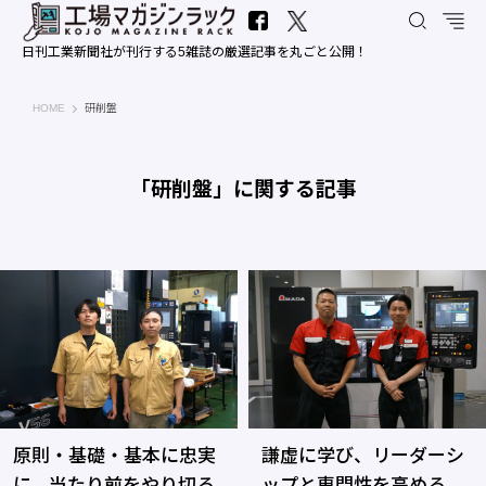
日刊工業新聞社が刊行する5雑誌の厳選記事を丸ごと公開！
工場マガジンラック｜日刊工業新聞社
HOME
研削盤
「研削盤」に関する記事
原則・基礎・基本に忠実
謙虚に学び、リーダーシ
に、当たり前をやり切る
ップと専門性を高める―