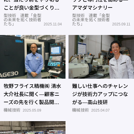
ことが良い金型づくりの
アマダマシナリー
近道―石原産業
型技術 連載「金型
型技術 連載「金型
の未来を拓く技術者
の未来を拓く技術者
たち」
たち」
2025.11.04
2025.09.11
牧野フライス精機㈱ 清水
難しい仕事へのチャレン
大介社長に聞く―顧客ニ
ジが技術力アップにつな
ーズの先を行く製品開発
がる―高山技研
で持続的な発展を目指す
機械技術
機械技術
2025.05.09
2025.04.07