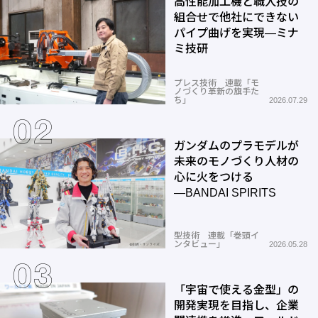
高性能加工機と職人技の
組合せで他社にできない
パイプ曲げを実現―ミナ
ミ技研
プレス技術 連載「モ
ノづくり革新の旗手た
ち」
2026.07.29
ガンダムのプラモデルが
未来のモノづくり人材の
心に火をつける
―BANDAI SPIRITS
型技術 連載「巻頭イ
ンタビュー」
2026.05.28
「宇宙で使える金型」の
開発実現を目指し、企業