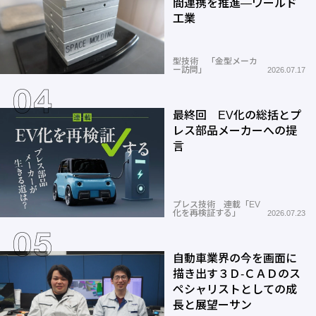
間連携を推進―ワールド
工業
型技術 「金型メーカ
ー訪問」
2026.07.17
最終回 EV化の総括とプ
レス部品メーカーへの提
言
プレス技術 連載「EV
化を再検証する」
2026.07.23
自動車業界の今を画面に
描き出す３Ｄ-ＣＡＤのス
ペシャリストとしての成
長と展望ーサン