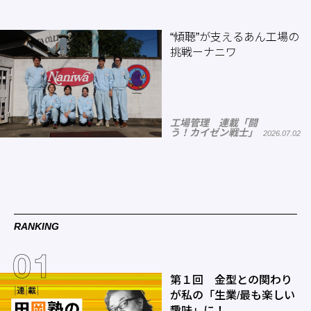
“傾聴”が支えるあん工場の
挑戦ーナニワ
工場管理 連載「闘
う！カイゼン戦士」
2026.07.02
RANKING
第１回 金型との関わり
が私の「生業/最も楽しい
趣味」に！