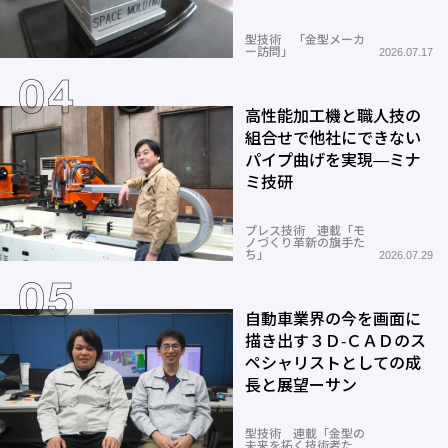
型技術 「金型メーカ
ー訪問」
2026.07.17
高性能加工機と職人技の
組合せで他社にできない
パイプ曲げを実現―ミナ
ミ技研
プレス技術 連載「モ
ノづくり革新の旗手た
ち」
2026.07.29
自動車業界の今を画面に
描き出す３Ｄ-ＣＡＤのス
ペシャリストとしての成
長と展望ーサン
型技術 連載「金型の
未来を拓く技術者た