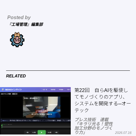
Posted by
『工場管理』編集部
RELATED
第22回 自らAIを駆使し
てモノづくりのアプリ、
システムを開発する─オー
テック
プレス技術 連載
「キラリ光る！塑性
加工分野のモノづく
り力」
2026.07.16