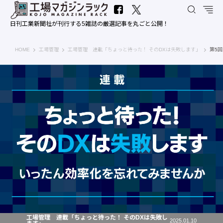
日刊工業新聞社が刊行する5雑誌の厳選記事を丸ごと公開！
工場マガジンラック｜日刊工業新聞社
HOME
工場管理
工場管理 連載「ちょっと待った！ そのDXは失敗します」
第5
工場管理 連載「ちょっと待った！ そのDXは失敗し
2025.01.10