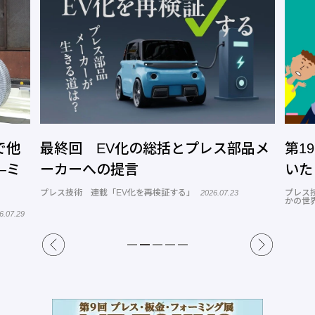
で他
最終回 EV化の総括とプレス部品メ
第1
―ミ
ーカーへの提言
いた
プレス技術 連載「EV化を再検証する」
プレス
2026.07.23
かの世
6.07.29