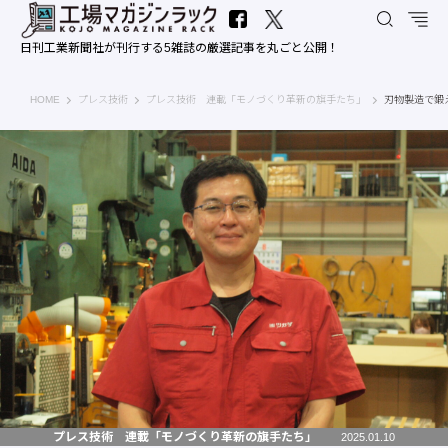
日刊工業新聞社が刊行する5雑誌の厳選記事を丸ごと公開！
工場マガジンラック｜日刊工業新聞社
HOME
プレス技術
プレス技術 連載「モノづくり革新の旗手たち」
刃物製造で鍛
プレス技術 連載「モノづくり革新の旗手たち」
2025.01.10