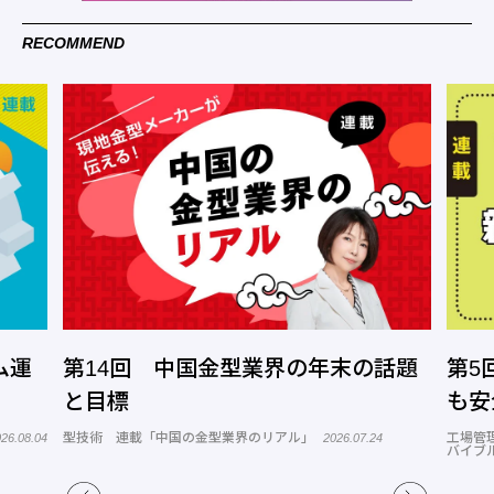
RECOMMEND
型業界の年末の話題
第5回 改善のスキル育成④
も安全につくれるスキルを高
界のリアル」
工場管理 連載「リーダーに捧ぐZ世代の新人育
2026.07.24
バイブル Season2」