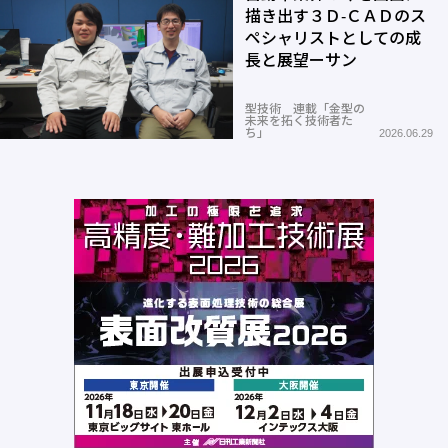
描き出す３Ｄ-ＣＡＤのス
ペシャリストとしての成
長と展望ーサン
型技術 連載「金型の
未来を拓く技術者た
ち」
2026.06.29