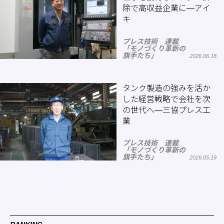
除で高収益企業に―アイ
キ
プレス技術 連載
「モノづくり革新の
旗手たち」
2026.06.18
タンク製造の強みを活か
した経営戦略で会社を次
の世代へ―三協プレス工
業
プレス技術 連載
「モノづくり革新の
旗手たち」
2026.05.19