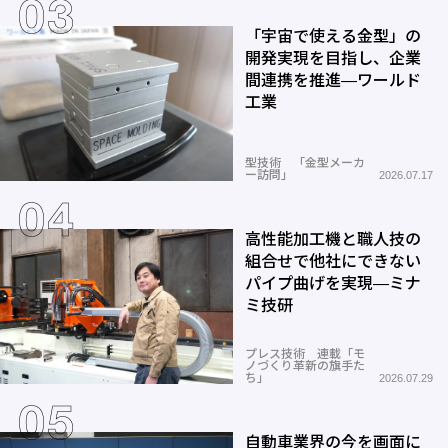
「宇宙で使える金型」の
開発実現を目指し、企業
間連携を推進―ワールド
工業
型技術 「金型メーカ
ー訪問」
2026.07.17
高性能加工機と職人技の
組合せで他社にできない
パイプ曲げを実現―ミナ
ミ技研
プレス技術 連載「モ
ノづくり革新の旗手た
ち」
2026.07.29
自動車業界の今を画面に