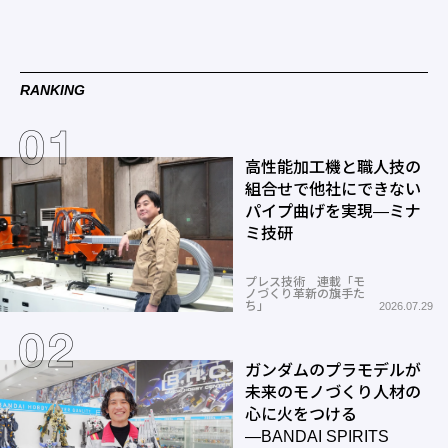
RANKING
高性能加工機と職人技の
組合せで他社にできない
パイプ曲げを実現―ミナ
ミ技研
プレス技術 連載「モ
ノづくり革新の旗手た
ち」
2026.07.29
ガンダムのプラモデルが
未来のモノづくり人材の
心に火をつける
―BANDAI SPIRITS