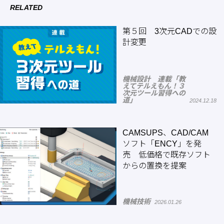
RELATED
第５回 3次元CADでの設
計変更
機械設計 連載「教
えてテルえもん！３
次元ツール習得への
道」
2024.12.18
CAMSUPS、CAD/CAM
ソフト「ENCY」を発
売 低価格で既存ソフト
からの置換を提案
機械技術
2026.01.26