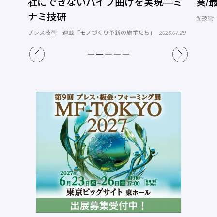
社にできないパイプ曲げを実現―ミ
業/
ナミ技研
型技術
プレス技術 連載「モノづくり革新の旗手たち」
2026.07.29