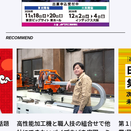
RECOMMEND
話題
高性能加工機と職人技の組合せで他
第１