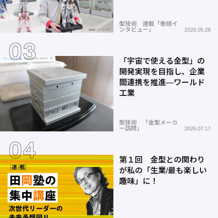
型技術 連載「巻頭イ
ンタビュー」
2026.05.28
「宇宙で使える金型」の
開発実現を目指し、企業
間連携を推進―ワールド
工業
型技術 「金型メーカ
ー訪問」
2026.07.17
第１回 金型との関わり
が私の「生業/最も楽しい
趣味」に！