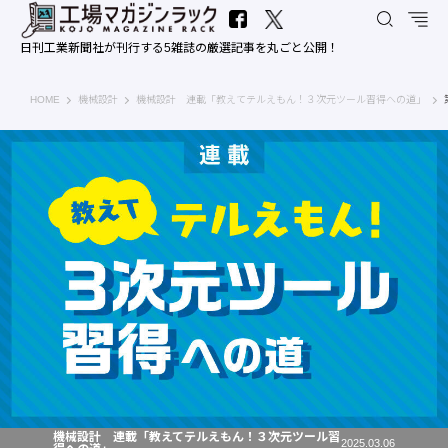
日刊工業新聞社が刊行する5雑誌の厳選記事を丸ごと公開！
工場マガジンラック｜日刊工業新聞社
HOME
機械設計
機械設計 連載「教えてテルえもん！３次元ツール習得への道」
機械設計 連載「教えてテルえもん！３次元ツール習
2025.03.06