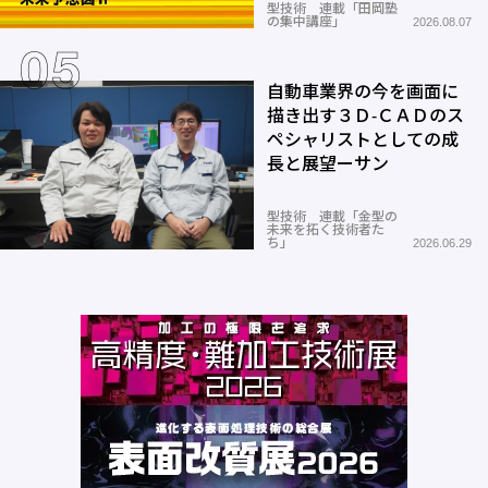
型技術 連載「田岡塾
の集中講座」
2026.08.07
自動車業界の今を画面に
描き出す３Ｄ-ＣＡＤのス
ペシャリストとしての成
長と展望ーサン
型技術 連載「金型の
未来を拓く技術者た
ち」
2026.06.29