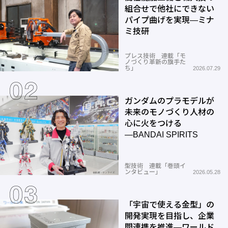
組合せで他社にできない
パイプ曲げを実現―ミナ
ミ技研
プレス技術 連載「モ
ノづくり革新の旗手た
ち」
2026.07.29
ガンダムのプラモデルが
未来のモノづくり人材の
心に火をつける
―BANDAI SPIRITS
型技術 連載「巻頭イ
ンタビュー」
2026.05.28
「宇宙で使える金型」の
開発実現を目指し、企業
間連携を推進―ワールド