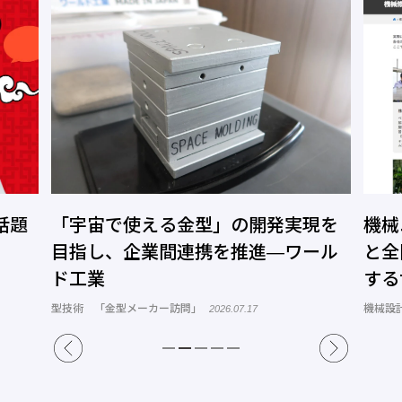
話題
「宇宙で使える金型」の開発実現を
機械
目指し、企業間連携を推進―ワール
と全
ド工業
する
トコ
型技術 「金型メーカー訪問」
機械設
2026.07.17