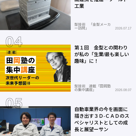
工業
型技術 「金型メーカ
ー訪問」
2026.07.17
第１回 金型との関わり
が私の「生業/最も楽しい
趣味」に！
型技術 連載「田岡塾
の集中講座」
2026.08.07
自動車業界の今を画面に
描き出す３Ｄ-ＣＡＤのス
ペシャリストとしての成
長と展望ーサン