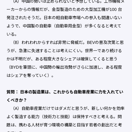
（A）中国の勢いは止められないと予想している。工作機械メ
ーカーからの情報だが、金型製造のための大型加工機が100 台
発注されたそうだ。日本の軽自動車市場への参入も間違いない
ようで、中国製の自動車（自動車用金型）が多くなると考えて
いる。
（B）われわれからすれば非常に脅威だ。BEVの普及次第と思
うが、急激に失速することは考えにくい。世界一であり続ける
かは不明だが、ある程度大きなシェアは確保してくると思う
（BYDを筆頭に、中国勢の輸出攻勢がさらに加速し、ある程度
はシェアを奪っていく）。
質問： 日本の製造業は、これからも自動車産業に力を入れてい
くべきか？
（A）自動車産業だけではダメだと思うが、新しい何かを効率
よく製造する能力（技術力と技能）は保持すべきと考える。問
題は、携わる人材が育つ環境の構築と目指す若者の創出だと考