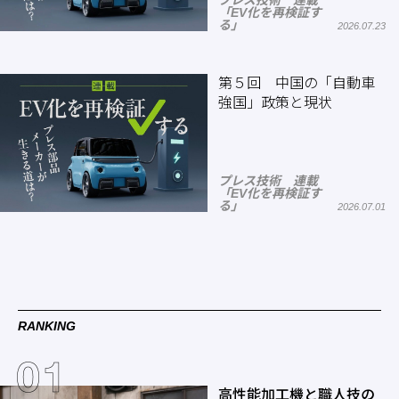
プレス技術 連載
「EV化を再検証す
る」
2026.07.23
第５回 中国の「自動車
強国」政策と現状
プレス技術 連載
「EV化を再検証す
る」
2026.07.01
RANKING
高性能加工機と職人技の