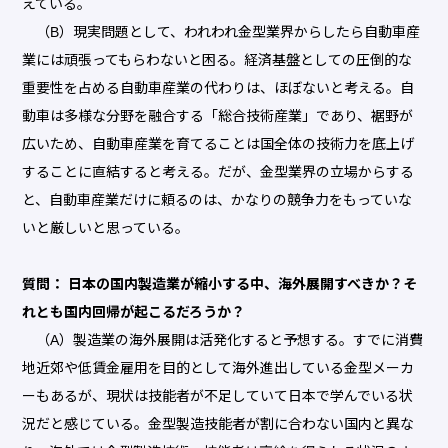
えている。
（B）現実問題として、われわれ金型業界からしたら自動車産
業には頑張ってもらわないと困る。経済基盤としての圧倒的な
重要性を占める自動車産業の代わりは、ほぼないと考える。自
動車は多様な分野を融合する「総合技術産業」であり、裾野が
広いため、自動車産業を育てることは国全体の技術力を底上げ
することに直結すると考える。だが、金型業界の立場からする
と、自動車産業だけに頼るのは、かなりの競争力をもっていな
いと厳しいと思っている。
質問： 日本の国内製造業が縮小する中、海外展開すべきか？そ
れとも国内回帰が起こるだろうか？
（A）製造業の海外展開は活発化すると予想する。すでに消費
地近郊や低賃金雇用を目的として海外進出している金型メーカ
ーもあるが、現状は技能者が不足していて日本で学んでいる状
況だと感じている。金型製造技能者が割に合わない国内と異な