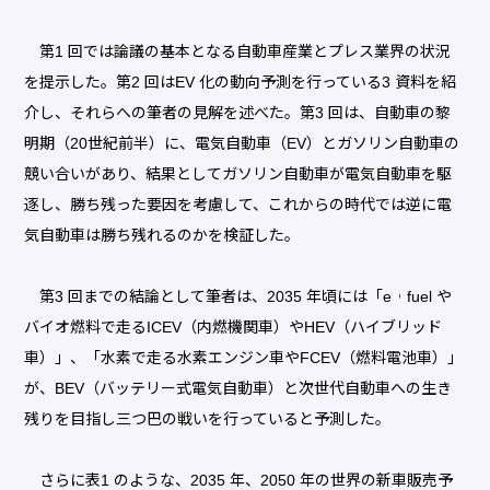
第1 回では論議の基本となる自動車産業とプレス業界の状況
を提示した。第2 回はEV 化の動向予測を行っている3 資料を紹
介し、それらへの筆者の見解を述べた。第3 回は、自動車の黎
明期（20世紀前半）に、電気自動車（EV）とガソリン自動車の
競い合いがあり、結果としてガソリン自動車が電気自動車を駆
逐し、勝ち残った要因を考慮して、これからの時代では逆に電
気自動車は勝ち残れるのかを検証した。
第3 回までの結論として筆者は、2035 年頃には「e︲fuel や
バイオ燃料で走るICEV（内燃機関車）やHEV（ハイブリッド
車）」、「水素で走る水素エンジン車やFCEV（燃料電池車）」
が、BEV（バッテリー式電気自動車）と次世代自動車への生き
残りを目指し三つ巴の戦いを行っていると予測した。
さらに表1 のような、2035 年、2050 年の世界の新車販売予