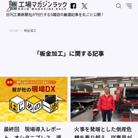
日刊工業新聞社が刊行する5雑誌の厳選記事を丸ごと公開！
工場マガジンラック｜日刊工業新聞社
HOME
板金加工
「板金加工」に関する記事
最終回 現場導入レポー
火事を発端とした倒産危
ト オシタニプレス 導
機を乗り越え、従業員が