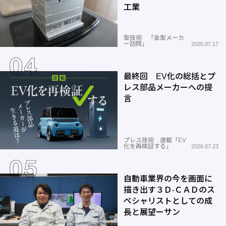
工業
型技術 「金型メーカ
ー訪問」
2026.07.17
最終回 EV化の総括とプ
レス部品メーカーへの提
言
プレス技術 連載「EV
化を再検証する」
2026.07.23
自動車業界の今を画面に
描き出す３Ｄ-ＣＡＤのス
ペシャリストとしての成
長と展望ーサン