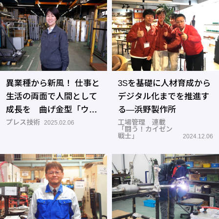
異業種から新風！ 仕事と
3Sを基礎に人材育成から
生活の両面で人間として
デジタル化までを推進す
成長を 曲げ金型「ウイ
る―浜野製作所
ングベンドプラス」の国
プレス技術
工場管理 連載
2025.02.06
「闘う！カイゼン
内販売拡大を目指す
戦士」
2024.12.06