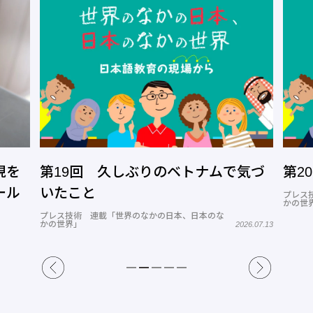
現を
第19回 久しぶりのベトナムで気づ
第2
ール
いたこと
プレス
かの世
プレス技術 連載「世界のなかの日本、日本のな
かの世界」
2026.07.13