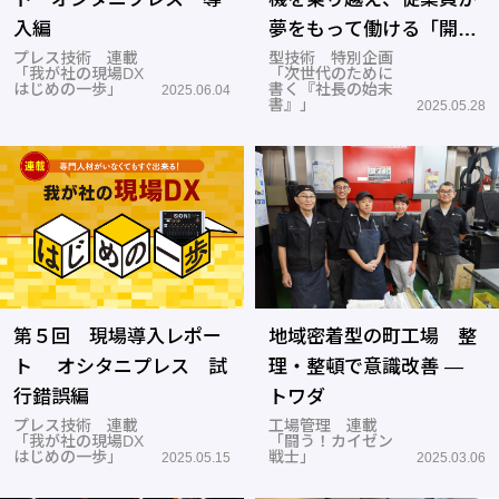
入編
夢をもって働ける「開発
プレス技術 連載
型」企業を実現―浜野製
型技術 特別企画
「我が社の現場DX
「次世代のために
作所
はじめの一歩」
書く『社長の始末
2025.06.04
書』」
2025.05.28
第５回 現場導入レポー
地域密着型の町工場 整
ト オシタニプレス 試
理・整頓で意識改善 ―
行錯誤編
トワダ
プレス技術 連載
工場管理 連載
「我が社の現場DX
「闘う！カイゼン
はじめの一歩」
戦士」
2025.05.15
2025.03.06