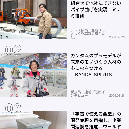
組合せで他社にできない
パイプ曲げを実現―ミナ
ミ技研
プレス技術 連載「モ
ノづくり革新の旗手た
ち」
2026.07.29
ガンダムのプラモデルが
未来のモノづくり人材の
心に火をつける
―BANDAI SPIRITS
型技術 連載「巻頭イ
ンタビュー」
2026.05.28
「宇宙で使える金型」の
開発実現を目指し、企業
間連携を推進―ワールド