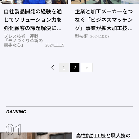
自社製品開発の経験を通
企業と加工メーカーをつ
じてソリューション力を
なぐ「ビジネスマッチン
強化顧客の課題解決に貢
グ」事業が拡大加工技術
献する
プレス技術 連載
の研鑽と新規事業の発展
型技術
2024.10.07
「モノづくり革新の
にも貢献―燕三条地場産
旗手たち」
2024.11.15
業振興センター
1
2
RANKING
高性能加工機と職人技の