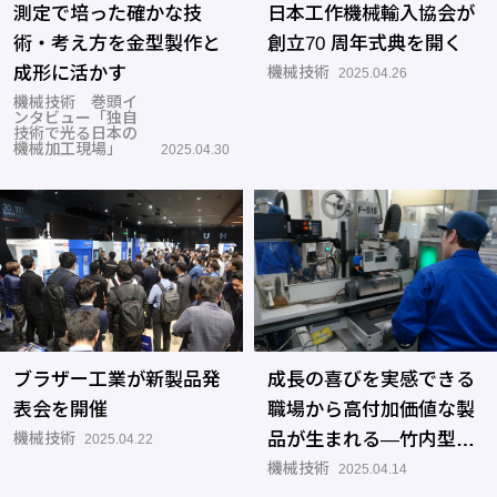
測定で培った確かな技
日本工作機械輸入協会が
術・考え方を金型製作と
創立70 周年式典を開く
成形に活かす
機械技術
2025.04.26
機械技術 巻頭イ
ンタビュー「独自
技術で光る日本の
機械加工現場」
2025.04.30
ブラザー工業が新製品発
成長の喜びを実感できる
表会を開催
職場から高付加価値な製
機械技術
品が生まれる―竹内型材
2025.04.22
研究所
機械技術
2025.04.14