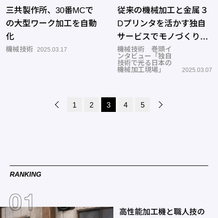
三共製作所、30番MCで
従来の機械加工と金属３
の大型ワーク加工を自動
Dプリンタを活かす独自
化
サービスでモノづくりを
機械技術
支える
機械技術 巻頭イ
2025.03.17
ンタビュー「独自
技術で光る日本の
機械加工現場」
2025.03.07
1
2
3
4
5
RANKING
高性能加工機と職人技の