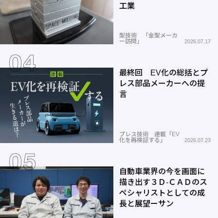
工業
型技術 「金型メーカ
ー訪問」
2026.07.17
最終回 EV化の総括とプ
レス部品メーカーへの提
言
プレス技術 連載「EV
化を再検証する」
2026.07.23
自動車業界の今を画面に
描き出す３Ｄ-ＣＡＤのス
ペシャリストとしての成
長と展望ーサン