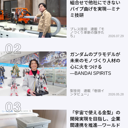
組合せで他社にできない
パイプ曲げを実現―ミナ
ミ技研
プレス技術 連載「モ
ノづくり革新の旗手た
ち」
2026.07.29
ガンダムのプラモデルが
未来のモノづくり人材の
心に火をつける
―BANDAI SPIRITS
型技術 連載「巻頭イ
ンタビュー」
2026.05.28
「宇宙で使える金型」の
開発実現を目指し、企業
間連携を推進―ワールド