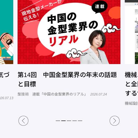
気づ
第14回 中国金型業界の年末の話題
機械
と目標
と全
する
型技術 連載「中国の金型業界のリアル」
2026.07.24
26.07.13
トコ
機械設