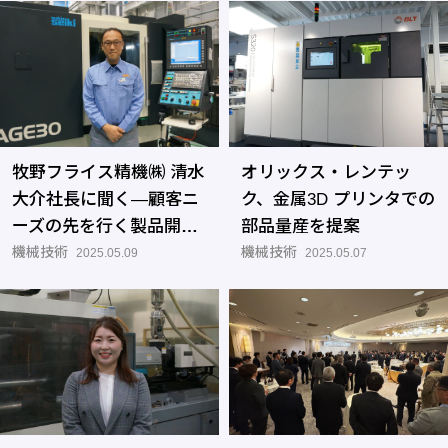
牧野フライス精機㈱ 清水
オリックス・レンテッ
大介社長に聞く―顧客ニ
ク、金属3D プリンタでの
ーズの先を行く製品開発
部品量産を提案
で持続的な発展を目指す
機械技術
機械技術
2025.05.09
2025.05.07