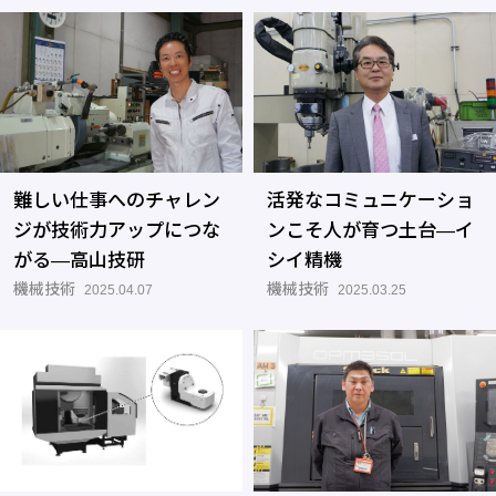
難しい仕事へのチャレン
活発なコミュニケーショ
ジが技術力アップにつな
ンこそ人が育つ土台―イ
がる―高山技研
シイ精機
機械技術
機械技術
2025.04.07
2025.03.25