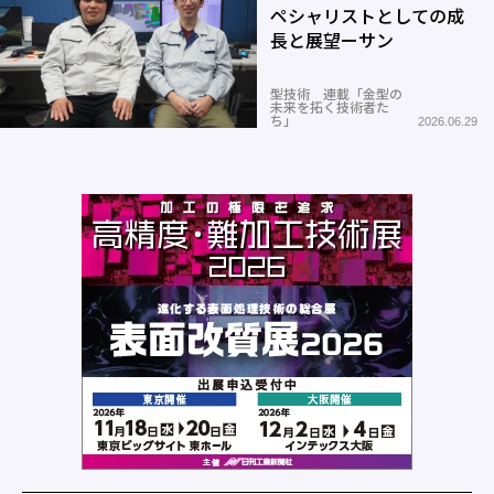
ペシャリストとしての成
長と展望ーサン
型技術 連載「金型の
未来を拓く技術者た
ち」
2026.06.29