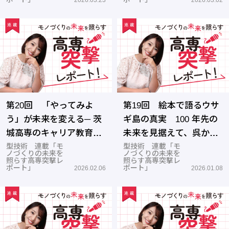
第20回 「やってみよ
第19回 絵本で語るウサ
う」が未来を変える─ 茨
ギ島の真実 100 年先の
城高専のキャリア教育最
未来を見据えて、呉から
前線
型技術 連載「モ
世界へ
型技術 連載「モ
ノづくりの未来を
ノづくりの未来を
照らす高専突撃レ
照らす高専突撃レ
ポート」
ポート」
2026.02.06
2026.01.08