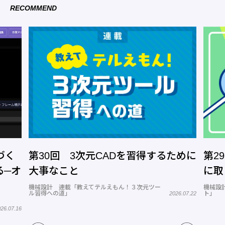
RECOMMEND
づく
第30回 3次元CADを習得するために
第2
る─オ
大事なこと
に取
機械設計 連載「教えてテルえもん！３次元ツー
機械設
ル習得への道」
ト」
2026.07.22
26.07.16