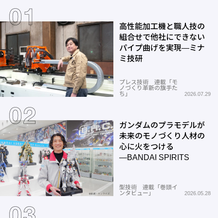
高性能加工機と職人技の
組合せで他社にできない
パイプ曲げを実現―ミナ
ミ技研
プレス技術 連載「モ
ノづくり革新の旗手た
ち」
2026.07.29
ガンダムのプラモデルが
未来のモノづくり人材の
心に火をつける
―BANDAI SPIRITS
型技術 連載「巻頭イ
ンタビュー」
2026.05.28