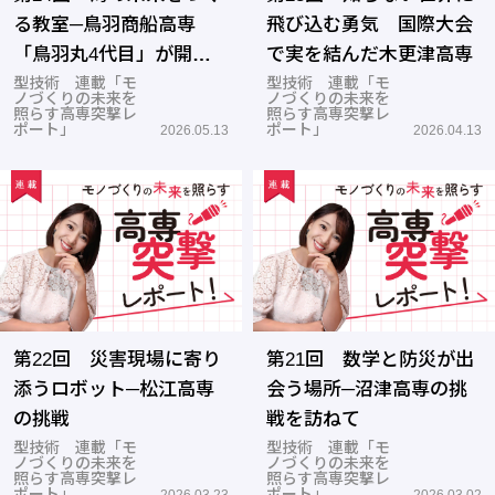
る教室─鳥羽商船高専
飛び込む勇気 国際大会
「鳥羽丸4代目」が開い
で実を結んだ木更津高専
た新しい学びの海
型技術 連載「モ
型技術 連載「モ
ノづくりの未来を
ノづくりの未来を
照らす高専突撃レ
照らす高専突撃レ
ポート」
ポート」
2026.05.13
2026.04.13
第22回 災害現場に寄り
第21回 数学と防災が出
添うロボット─松江高専
会う場所─沼津高専の挑
の挑戦
戦を訪ねて
型技術 連載「モ
型技術 連載「モ
ノづくりの未来を
ノづくりの未来を
照らす高専突撃レ
照らす高専突撃レ
ポート」
ポート」
2026.03.23
2026.03.02