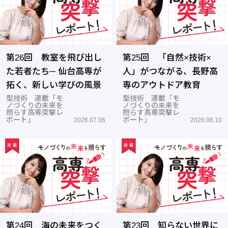
第26回 教室を飛び出し
第25回 「自然×技術×
た若者たち─ 仙台高専が
人」がつながる、長野高
拓く、新しい学びの風景
専のアウトドア教育
型技術 連載「モ
型技術 連載「モ
ノづくりの未来を
ノづくりの未来を
照らす高専突撃レ
照らす高専突撃レ
ポート」
ポート」
2026.07.06
2026.06.10
第24回 海の未来をつく
第23回 知らない世界に