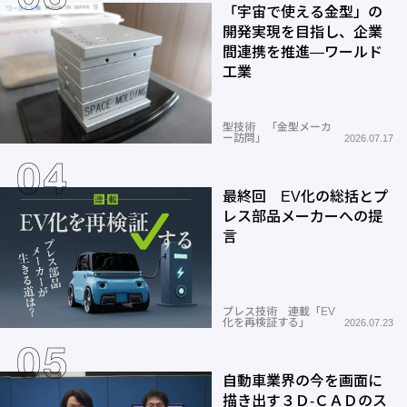
「宇宙で使える金型」の
開発実現を目指し、企業
間連携を推進―ワールド
工業
型技術 「金型メーカ
ー訪問」
2026.07.17
最終回 EV化の総括とプ
レス部品メーカーへの提
言
プレス技術 連載「EV
化を再検証する」
2026.07.23
自動車業界の今を画面に
描き出す３Ｄ-ＣＡＤのス