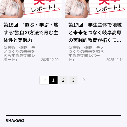
第18回 “遊ぶ・学ぶ・旅
第17回 学生主体で地域
する”独自の方法で育む主
と未来をつなぐ岐阜高専
体性と実践力
の実践的教育が拓くモノ
型技術 連載「モ
づくりの新潮流
型技術 連載「モノ
ノづくりの未来を
づくりの未来を照ら
照らす高専突撃レ
す高専突撃レポー
ポート」
ト」
2025.12.09
2025.11.14
1
2
3
RANKING