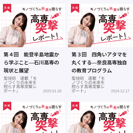
第４回 能登半島地震か
第３回 四角いアタマを
ら学ぶこと―石川高専の
丸くする―奈良高専独自
現状と展望
の教育プログラム
型技術 連載「モ
型技術 連載「モ
ノづくりの未来を
ノづくりの未来を
照らす高専突撃レ
照らす高専突撃レ
ポート」
ポート」
2025.01.28
2024.12.17