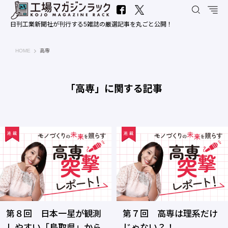
日刊工業新聞社が刊行する5雑誌の厳選記事を丸ごと公開！
工場マガジンラック｜日刊工業新聞社
HOME
高専
「高専」に関する記事
第８回 日本一星が観測
第７回 高専は理系だけ
しやすい「鳥取県」から
じゃない？！