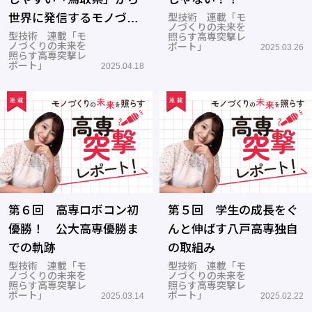
世界に発信するモノづく
型技術 連載「モ
ノづくりの未来を
り
型技術 連載「モ
照らす高専突撃レ
ノづくりの未来を
ポート」
2025.03.26
照らす高専突撃レ
ポート」
2025.04.18
第６回 高専ロボコン初
第５回 学生の成長をぐ
優勝！ 公大高専優勝ま
んと伸ばす八戸高専独自
での軌跡
の取組み
型技術 連載「モ
型技術 連載「モ
ノづくりの未来を
ノづくりの未来を
照らす高専突撃レ
照らす高専突撃レ
ポート」
ポート」
2025.03.14
2025.02.22