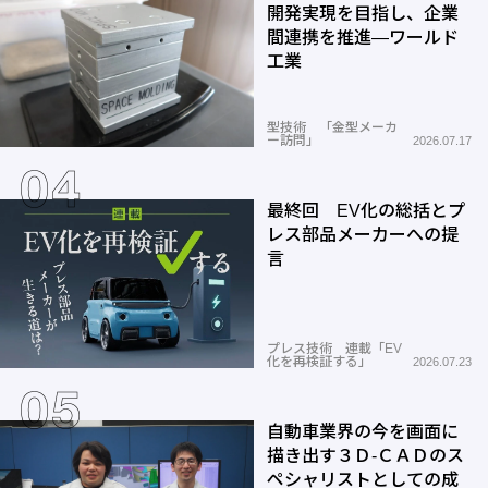
開発実現を目指し、企業
間連携を推進―ワールド
工業
型技術 「金型メーカ
ー訪問」
2026.07.17
最終回 EV化の総括とプ
レス部品メーカーへの提
言
プレス技術 連載「EV
化を再検証する」
2026.07.23
自動車業界の今を画面に
描き出す３Ｄ-ＣＡＤのス
ペシャリストとしての成