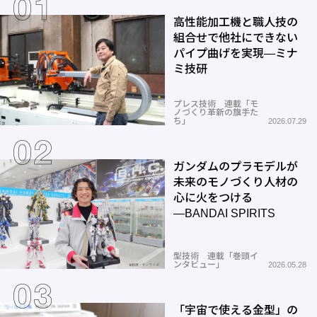
高性能加工機と職人技の
組合せで他社にできない
パイプ曲げを実現―ミナ
ミ技研
プレス技術 連載「モ
ノづくり革新の旗手た
ち」
2026.07.29
ガンダムのプラモデルが
未来のモノづくり人材の
心に火をつける
―BANDAI SPIRITS
型技術 連載「巻頭イ
ンタビュー」
2026.05.28
「宇宙で使える金型」の