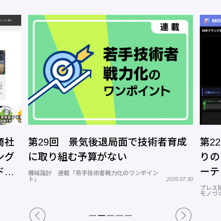
商社
第29回 景気後退局面で技術者育成
第2
ング
に取り組む予算がない
りの
ドッ
ーテ
機械設計 連載「若手技術者戦力化のワンポイン
ト」
2026.07.30
プレス
モノづ