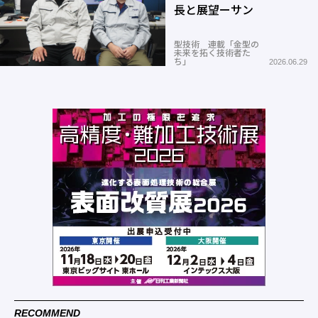
長と展望ーサン
型技術 連載「金型の
未来を拓く技術者た
ち」
2026.06.29
RECOMMEND