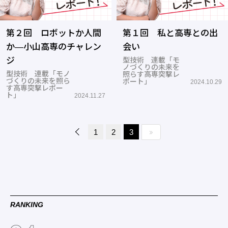
第２回 ロボットか人間
第１回 私と高専との出
か―小山高専のチャレン
会い
ジ
型技術 連載「モ
ノづくりの未来を
型技術 連載「モノ
照らす高専突撃レ
づくりの未来を照ら
ポート」
2024.10.29
す高専突撃レポー
ト」
2024.11.27
1
2
3
RANKING