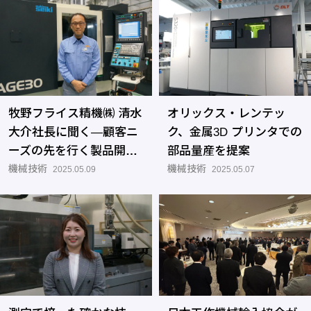
牧野フライス精機㈱ 清水
オリックス・レンテッ
大介社長に聞く―顧客ニ
ク、金属3D プリンタでの
ーズの先を行く製品開発
部品量産を提案
で持続的な発展を目指す
機械技術
機械技術
2025.05.09
2025.05.07