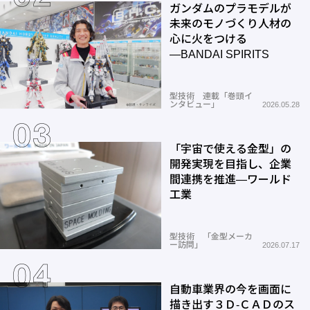
ガンダムのプラモデルが
未来のモノづくり人材の
心に火をつける
―BANDAI SPIRITS
型技術 連載「巻頭イ
ンタビュー」
2026.05.28
「宇宙で使える金型」の
開発実現を目指し、企業
間連携を推進―ワールド
工業
型技術 「金型メーカ
ー訪問」
2026.07.17
自動車業界の今を画面に
描き出す３Ｄ-ＣＡＤのス