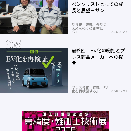
ペシャリストとしての成
長と展望ーサン
型技術 連載「金型の
未来を拓く技術者た
ち」
2026.06.29
最終回 EV化の総括とプ
レス部品メーカーへの提
言
プレス技術 連載「EV
化を再検証する」
2026.07.23