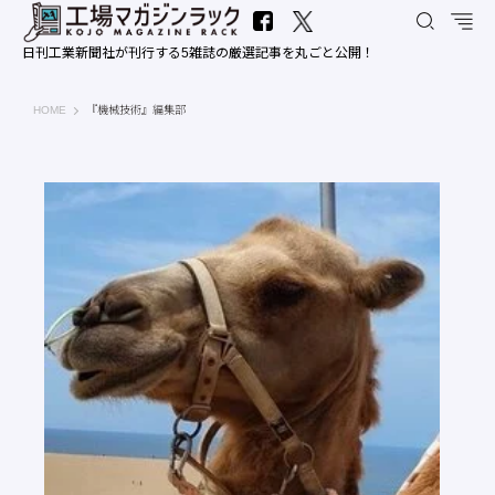
日刊工業新聞社が刊行する5雑誌の厳選記事を丸ごと公開！
工場マガジンラック｜日刊工業新聞社
HOME
『機械技術』編集部