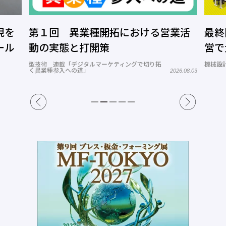
現を
第１回 異業種開拓における営業活
最終
ール
動の実態と打開策
営で
型技術 連載「デジタルマーケティングで切り拓
機械設計
く異業種参入への道」
2026.08.03