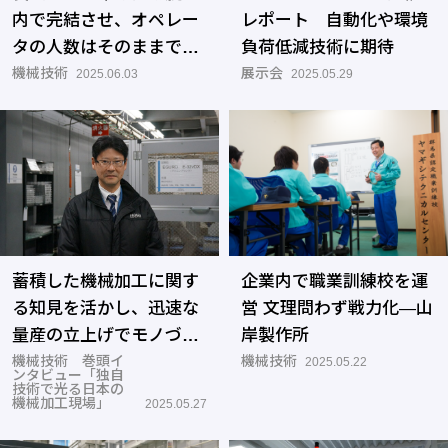
内で完結させ、オペレー
レポート 自動化や環境
タの人数はそのままで生
負荷低減技術に期待
産性アップへ―ダイセン
機械技術
展示会
2025.06.03
2025.05.29
蓄積した機械加工に関す
企業内で職業訓練校を運
る知見を活かし、迅速な
営 文理問わず戦力化―山
量産の立上げでモノづく
岸製作所
りを支える
機械技術 巻頭イ
機械技術
2025.05.22
ンタビュー「独自
技術で光る日本の
機械加工現場」
2025.05.27