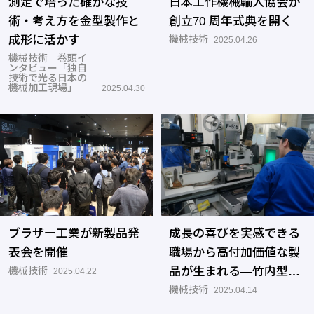
測定で培った確かな技
日本工作機械輸入協会が
術・考え方を金型製作と
創立70 周年式典を開く
成形に活かす
機械技術
2025.04.26
機械技術 巻頭イ
ンタビュー「独自
技術で光る日本の
機械加工現場」
2025.04.30
ブラザー工業が新製品発
成長の喜びを実感できる
表会を開催
職場から高付加価値な製
機械技術
品が生まれる―竹内型材
2025.04.22
研究所
機械技術
2025.04.14