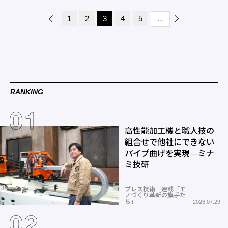
1
2
3
4
5
…
RANKING
高性能加工機と職人技の
組合せで他社にできない
パイプ曲げを実現―ミナ
ミ技研
プレス技術 連載「モ
ノづくり革新の旗手た
ち」
2026.07.29